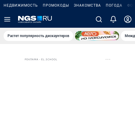
НЕДВИЖИМОСТЬ
ПРОМОКОДЫ
ЗНАКОМСТВА
ПОГОДА
ФО
Растет популярность дискаунтеров
Межд
РЕКЛАМА • EL.SCHOOL