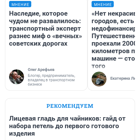
МНЕНИЕ
МНЕНИЕ
Наследие, которое
«Нет некрасив
чудом не развалилось:
городов, есть
транспортный эксперт
недофинансиро
разнес миф о «вечных»
Путешественн
советских дорогах
проехали 2000
километров по 
машине — стои
того
Олег Арефьев
Блогер, предприниматель,
Екатерина Лит
владелец в транспортном
бизнесе
РЕКОМЕНДУЕМ
Лицевая гладь для чайников: гайд от
набора петель до первого готового
изделия