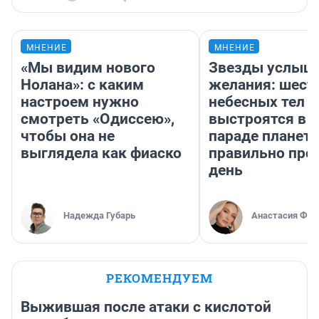
МНЕНИЕ
МНЕНИЕ
«Мы видим нового
Звезды услыш
Нолана»: с каким
желания: шест
настроем нужно
небесных тел
смотреть «Одиссею»,
выстроятся в 
чтобы она не
параде планет 
выглядела как фиаско
правильно про
день
Надежда Губарь
Анастасия Фил
РЕКОМЕНДУЕМ
Выжившая после атаки с кислотой