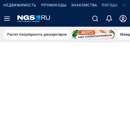
НЕДВИЖИМОСТЬ
ПРОМОКОДЫ
ЗНАКОМСТВА
ПОГОДА
ФО
Растет популярность дискаунтеров
Межд