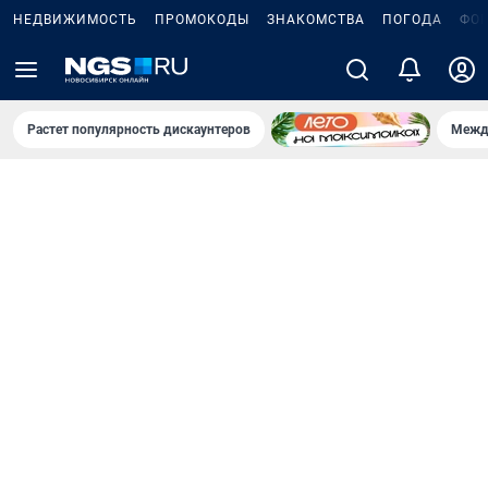
НЕДВИЖИМОСТЬ
ПРОМОКОДЫ
ЗНАКОМСТВА
ПОГОДА
ФО
Растет популярность дискаунтеров
Межд