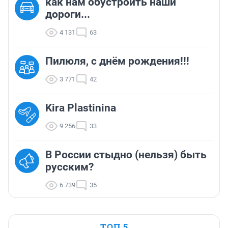
как нам обустроить наши
дороги...
4 131
63
Пилюля, с днём рождения!!!
3 771
42
Kira Plastinina
9 256
33
В России стыдно (нельзя) быть
русским?
6 739
35
ТОП 5