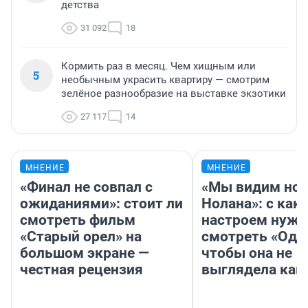
детства
31 092
18
Кормить раз в месяц. Чем хищным или
5
необычным украсить квартиру — смотрим
зелёное разнообразие на выставке экзотики
27 117
14
МНЕНИЕ
МНЕНИЕ
«Финал не совпал с
«Мы видим нов
ожиданиями»: стоит ли
Нолана»: с как
смотреть фильм
настроем нужн
«Старый орел» на
смотреть «Оди
большом экране —
чтобы она не
честная рецензия
выглядела как