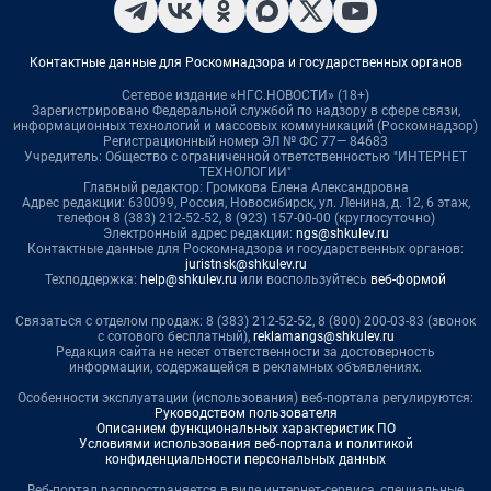
Контактные данные для Роскомнадзора и государственных органов
Сетевое издание «НГС.НОВОСТИ» (18+)
Зарегистрировано Федеральной службой по надзору в сфере связи,
информационных технологий и массовых коммуникаций (Роскомнадзор)
Регистрационный номер ЭЛ № ФС 77— 84683
Учредитель: Общество с ограниченной ответственностью "ИНТЕРНЕТ
ТЕХНОЛОГИИ"
Главный редактор: Громкова Елена Александровна
Адрес редакции: 630099, Россия, Новосибирск, ул. Ленина, д. 12, 6 этаж,
телефон 8 (383) 212-52-52, 8 (923) 157-00-00 (круглосуточно)
Электронный адрес редакции:
ngs@shkulev.ru
Контактные данные для Роскомнадзора и государственных органов:
juristnsk@shkulev.ru
Техподдержка:
help@shkulev.ru
или воспользуйтесь
веб-формой
Связаться с отделом продаж: 8 (383) 212-52-52, 8 (800) 200-03-83 (звонок
с сотового бесплатный),
reklamangs@shkulev.ru
Редакция сайта не несет ответственности за достоверность
информации, содержащейся в рекламных объявлениях.
Особенности эксплуатации (использования) веб-портала регулируются:
Руководством пользователя
Описанием функциональных характеристик ПО
Условиями использования веб-портала и политикой
конфиденциальности персональных данных
Веб-портал распространяется в виде интернет-сервиса, специальные