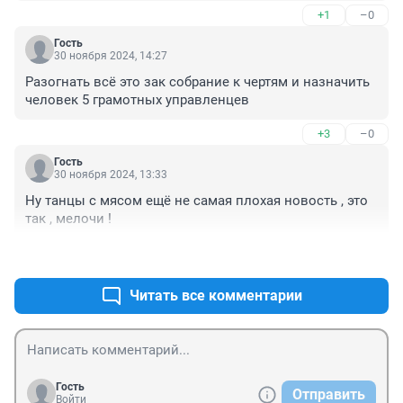
+1
–0
И супы в школках - ну да, ну да, прямо деликатесные, 
какие кости, ну чтооо вы!
Гость
30 ноября 2024, 14:27
Разогнать всё это зак собрание к чертям и назначить 
человек 5 грамотных управленцев
+3
–0
Гость
30 ноября 2024, 13:33
Ну танцы с мясом ещё не самая плохая новость , это 
так , мелочи !
+1
–0
Читать все комментарии
Гость
Отправить
Войти