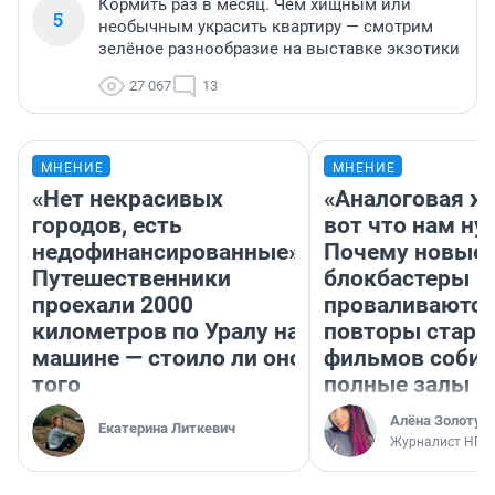
Кормить раз в месяц. Чем хищным или
5
необычным украсить квартиру — смотрим
зелёное разнообразие на выставке экзотики
27 067
13
МНЕНИЕ
МНЕНИЕ
«Нет некрасивых
«Аналоговая ж
городов, есть
вот что нам ну
недофинансированные».
Почему новые
Путешественники
блокбастеры
проехали 2000
проваливаются,
километров по Уралу на
повторы стары
машине — стоило ли оно
фильмов соби
того
полные залы
Алёна Золотух
Екатерина Литкевич
Журналист НГС