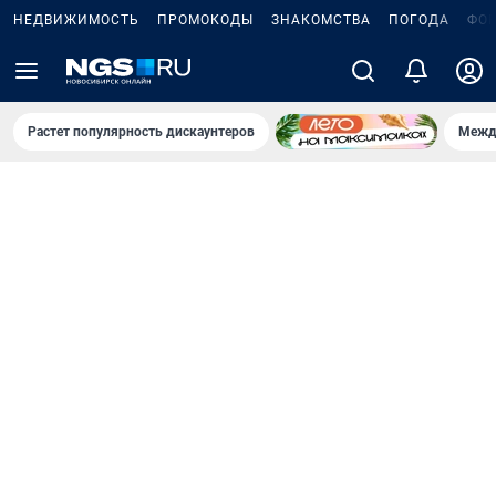
НЕДВИЖИМОСТЬ
ПРОМОКОДЫ
ЗНАКОМСТВА
ПОГОДА
ФО
Растет популярность дискаунтеров
Межд