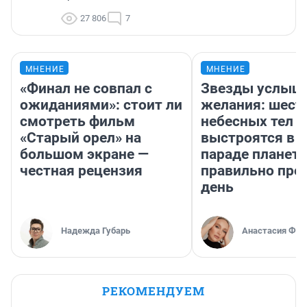
27 806
7
МНЕНИЕ
МНЕНИЕ
«Финал не совпал с
Звезды услыш
ожиданиями»: стоит ли
желания: шест
смотреть фильм
небесных тел
«Старый орел» на
выстроятся в 
большом экране —
параде планет 
честная рецензия
правильно про
день
Надежда Губарь
Анастасия Фил
РЕКОМЕНДУЕМ