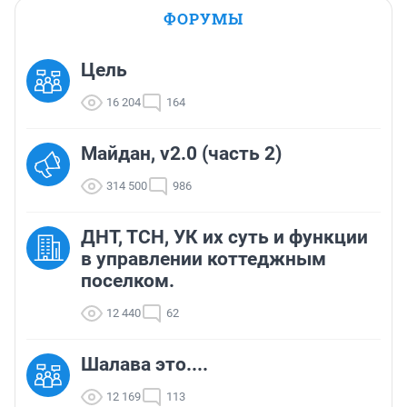
ФОРУМЫ
Цель
16 204
164
Майдан, v2.0 (часть 2)
314 500
986
ДНТ, ТСН, УК их суть и функции
в управлении коттеджным
поселком.
12 440
62
Шалава это....
12 169
113