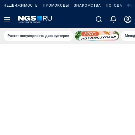
НЕДВИЖИМОСТЬ
ПРОМОКОДЫ
ЗНАКОМСТВА
ПОГОДА
ФО
Растет популярность дискаунтеров
Межд