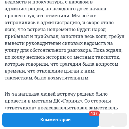
ведомств и прокуратуры с народом в
администрации, но незадолго до ее начала
прошел слух, что отменили. Мы всё же
отправились в администрацию, и скоро стало
ясно, что встреча непременно будет: народ
прибывал и прибывал, заполнив весь холл, требуя
вывести руководителей силовых ведомств на
улицу для обстоятельного разговора. Пока ждали,
по холлу неслись истории от местных таксисток,
которые говорили, что трагедия была вопросом
времени, что отношение цыган к ним,
таксисткам, было возмутительным.
Из-за наплыва людей встречу решено было
провести в местном ДК «Горняк». Со стороны
«ответчиков» председательствовал заместитель
генпрокурора РФ Сергей Зайцев, и ему удалось
127
Комментарии
держать ситуацию под контролем: где-то он
осаживал людей, где-то слушал, сказал, что готов