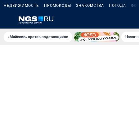
НЕДВИЖИМОСТЬ
ПРОМОКОДЫ
ЗНАКОМСТВА
ПОГОДА
ФО
«Майские» против подставщиков
Налог 