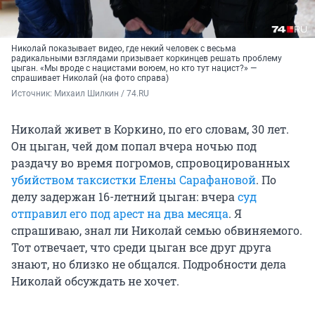
Николай показывает видео, где некий человек с весьма
радикальными взглядами призывает коркинцев решать проблему
цыган. «Мы вроде с нацистами воюем, но кто тут нацист?» —
спрашивает Николай (на фото справа)
Источник: 
Михаил Шилкин / 74.RU
Николай живет в Коркино, по его словам, 30 лет.
Он цыган, чей дом попал вчера ночью под
раздачу во время погромов, спровоцированных
убийством таксистки Елены Сарафановой
. По
делу задержан 16-летний цыган: вчера
суд
отправил его под арест на два месяца
. Я
спрашиваю, знал ли Николай семью обвиняемого.
Тот отвечает, что среди цыган все друг друга
знают, но близко не общался. Подробности дела
Николай обсуждать не хочет.