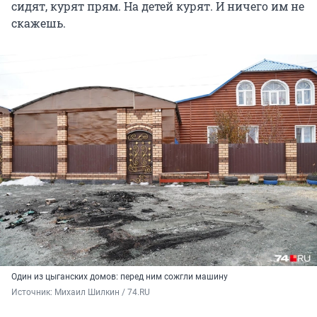
сидят, курят прям. На детей курят. И ничего им не
скажешь.
Один из цыганских домов: перед ним сожгли машину
Источник: 
Михаил Шилкин / 74.RU