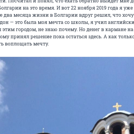
ти. Посчитал и понял, что ехать обратно выйдет мне д
Болгарии на это время. И вот 22 ноября 2019 года я уж
е два месяца жизни в Болгарии вдруг решил, что хочу
дон — это была моя мечта со школы, я учил английски
л этим городом, не знаю почему. Но денег в кармане н
тому принял решение пока остаться здесь. А как тольк
ть воплощать мечту.