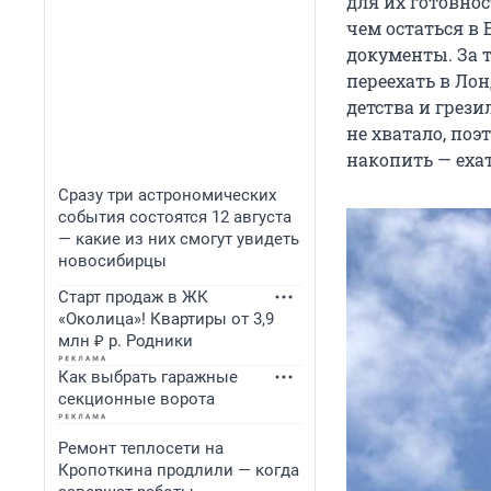
для их готовнос
чем остаться в 
документы. За т
переехать в Лон
детства и грези
не хватало, поэ
накопить — еха
Сразу три астрономических
события состоятся 12 августа
— какие из них смогут увидеть
новосибирцы
Старт продаж в ЖК
«Околица»! Квартиры от 3,9
млн ₽ р. Родники
Как выбрать гаражные
секционные ворота
Ремонт теплосети на
Кропоткина продлили — когда