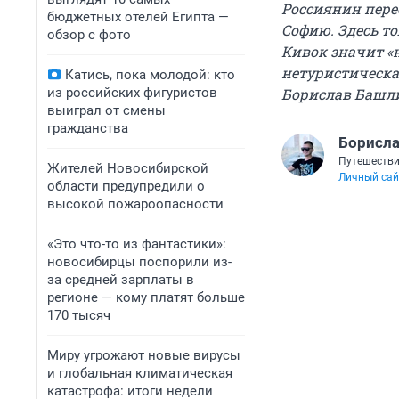
Россиянин пере
бюджетных отелей Египта —
Софию. Здесь то
обзор с фото
Кивок значит «н
нетуристическа
Катись, пока молодой: кто
из российских фигуристов
Борислав Башли
выиграл от смены
гражданства
Борисл
Путешеств
Жителей Новосибирской
Личный сай
области предупредили о
высокой пожароопасности
«Это что-то из фантастики»:
новосибирцы поспорили из-
за средней зарплаты в
регионе — кому платят больше
170 тысяч
Миру угрожают новые вирусы
и глобальная климатическая
катастрофа: итоги недели