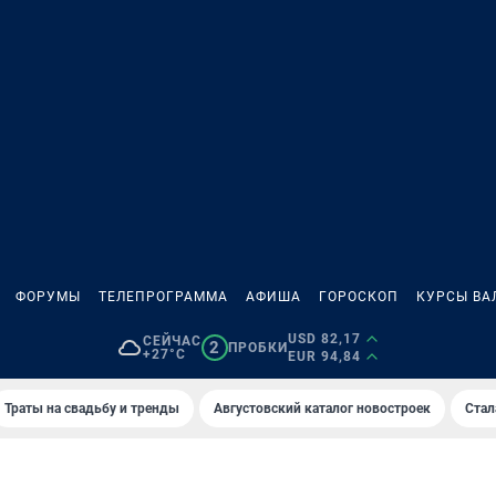
ФОРУМЫ
ТЕЛЕПРОГРАММА
АФИША
ГОРОСКОП
КУРСЫ ВА
USD 82,17
СЕЙЧАС
2
ПРОБКИ
+27°C
EUR 94,84
Траты на свадьбу и тренды
Августовский каталог новостроек
Стал