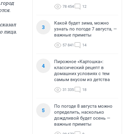
 город
78 454
12
тся.
Какой будет зима, можно
сказал
3
узнать по погоде 7 августа, —
о лица.
важные приметы
57 841
14
Пирожное «Картошка»:
4
классический рецепт в
домашних условиях с тем
самым вкусом из детства
31 335
18
По погоде 8 августа можно
5
определить, насколько
дождливой будет осень —
важные приметы