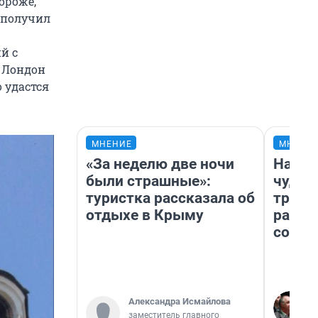
ороже,
е получил
й с
а Лондон
о удастся
МНЕНИЕ
МНЕНИ
«За неделю две ночи
Насле
были страшные»:
чудом
туристка рассказала об
транс
отдыхе в Крыму
разне
совет
Александра Исмайлова
заместитель главного