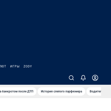
ЛЮТ
ИГРЫ
ZODY
а банкротом после ДТП
История слепого парфюмера
Водители пер