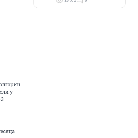
28 672
8
болгарин.
сли у
–3
месяца