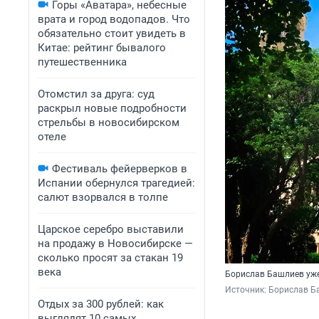
Горы «Аватара», небесные
врата и город водопадов. Что
обязательно стоит увидеть в
Китае: рейтинг бывалого
путешественника
Отомстил за друга: суд
раскрыл новые подробности
стрельбы в новосибирском
отеле
Фестиваль фейерверков в
Испании обернулся трагедией:
салют взорвался в толпе
Царское серебро выставили
на продажу в Новосибирске —
сколько просят за стакан 19
века
Борислав Башлиев уже
Источник: 
Борислав Б
Отдых за 300 рублей: как
выглядят 10 самых