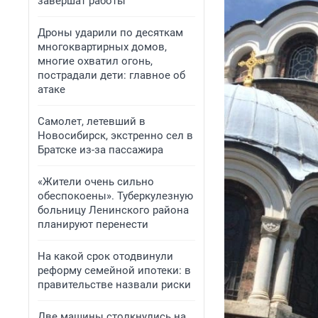
завершат работы
Дроны ударили по десяткам
многоквартирных домов,
многие охватил огонь,
пострадали дети: главное об
атаке
Самолет, летевший в
Новосибирск, экстренно сел в
Братске из-за пассажира
«Жители очень сильно
обеспокоены». Туберкулезную
больницу Ленинского района
планируют перенести
На какой срок отодвинули
реформу семейной ипотеки: в
правительстве назвали риски
Две машины столкнулись на