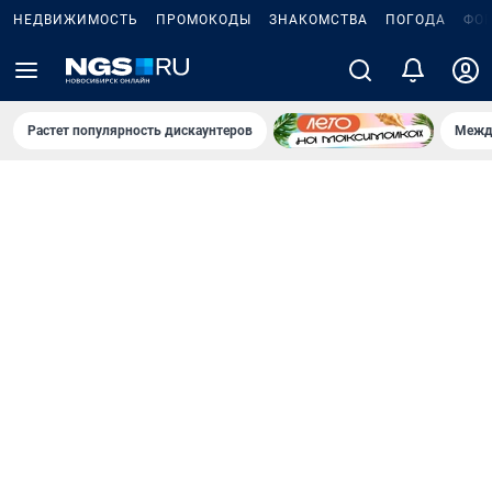
НЕДВИЖИМОСТЬ
ПРОМОКОДЫ
ЗНАКОМСТВА
ПОГОДА
ФО
Растет популярность дискаунтеров
Межд