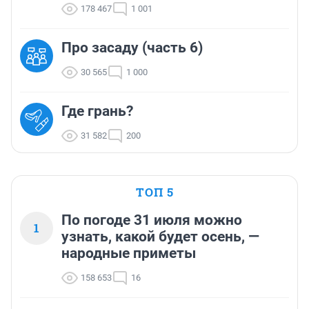
178 467
1 001
Про засаду (часть 6)
30 565
1 000
Где грань?
31 582
200
ТОП 5
По погоде 31 июля можно
1
узнать, какой будет осень, —
народные приметы
158 653
16