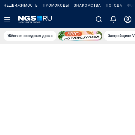
НЕДВИЖИМОСТЬ
ПРОМОКОДЫ
ЗНАКОМСТВА
ПОГОДА
ФО
Жёсткая соседская драка
Застройщики V