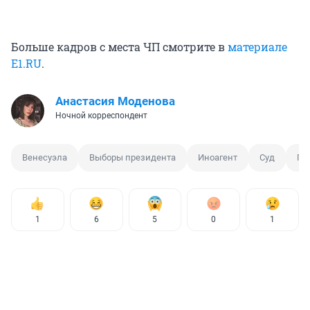
Больше кадров с места ЧП смотрите в
материале
E1.RU
.
Анастасия Моденова
Ночной корреспондент
Венесуэла
Выборы президента
Иноагент
Суд
Го
1
6
5
0
1