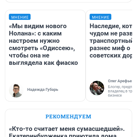
МНЕНИЕ
МНЕНИЕ
«Мы видим нового
Наследие, кото
Нолана»: с каким
чудом не разва
настроем нужно
транспортный 
смотреть «Одиссею»,
разнес миф о 
чтобы она не
советских доро
выглядела как фиаско
Олег Арефьев
Блогер, предпри
Надежда Губарь
владелец в тра
бизнесе
РЕКОМЕНДУЕМ
«Кто-то считает меня сумасшедшей».
Екатеринбурженка приютила дома