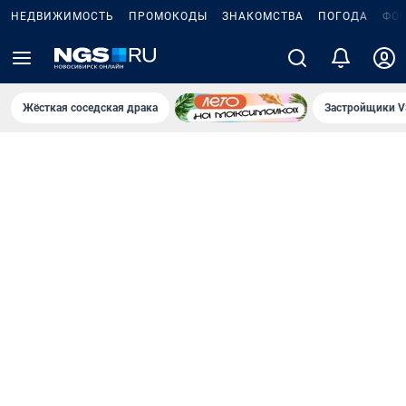
НЕДВИЖИМОСТЬ
ПРОМОКОДЫ
ЗНАКОМСТВА
ПОГОДА
ФО
Жёсткая соседская драка
Застройщики V