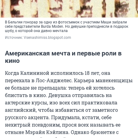
В Бельгии гонорар за одну из фотосъемок с участием Маши забрали
себе представители Burda Moden. Но девушке преподнесли в подарок
шубу, о которой она давно мечтала
Источник: 
Vsenashimiss.blogspot.com
Американская мечта и первые роли в
кино
Когда Калининой исполнилось 18 лет, она
переехала в Лос-Анджелес. Карьера манекенщицы
ее больше не прельщала: теперь ей хотелось
блистать в кино. Девушка отправилась на
актерские курсы, изо всех сил практиковала
английский, чтобы избавиться от заметного
русского акцента. Придумала, кстати, себе
нехитрый псевдоним, прося всех называть ее
отныне Мэрайя Кэйлина. Однако брюнетке с