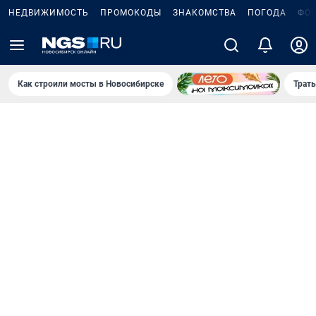
НЕДВИЖИМОСТЬ
ПРОМОКОДЫ
ЗНАКОМСТВА
ПОГОДА
ФО
Как строили мосты в Новосибирске
Траты