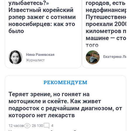
улыбаетесь?»
городов, есть
Известный корейский
недофинансиро
рэпер зажег с сотнями
Путешественн
новосибирцев: как это
проехали 2000
было
километров по 
машине — стои
того
Нина Раневская
Екатерина Лит
Журналист
РЕКОМЕНДУЕМ
Теряет зрение, но гоняет на
мотоцикле и скейте. Как живет
подросток с редчайшим диагнозом, от
которого нет лекарств
12 часов
26 130
4