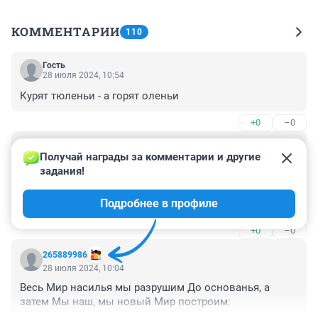
КОММЕНТАРИИ
110
Гость
28 июля 2024, 10:54
Курят тюленьи - а горят оленьи
+0
–0
Гость
28 июля 2024, 10:50
Получай награды за комментарии и другие 
задания!
Прилетевшая на Олимпиаду в Париж Алсу так и не 
дождадась инструкций. что снимать: собор 
Подробнее в профиле
богоматери или штаны
+0
–0
265889986
28 июля 2024, 10:04
Весь Мир насилья мы разрушим До основанья, а 
затем Мы наш, мы новый Мир построим: