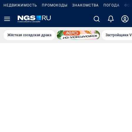
НЕДВИЖИМОСТЬ
ПРОМОКОДЫ
ЗНАКОМСТВА
ПОГОДА
ФО
Жёсткая соседская драка
Застройщики V