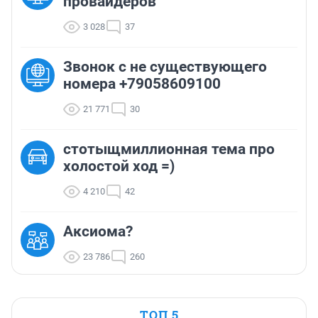
провайдеров
3 028
37
Звонок с не существующего
номера +79058609100
21 771
30
стотыщмиллионная тема про
холостой ход =)
4 210
42
Аксиома?
23 786
260
ТОП 5