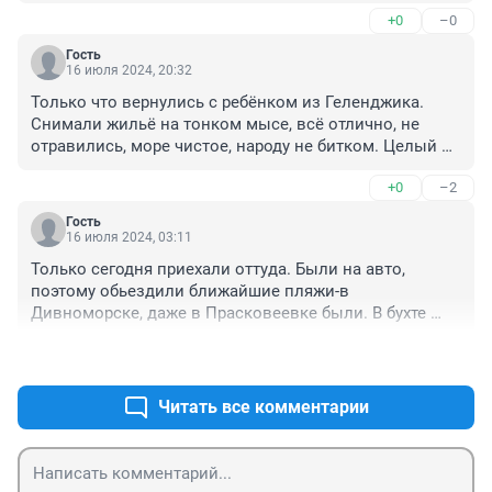
+0
–0
Гость
16 июля 2024, 20:32
Только что вернулись с ребёнком из Геленджика. 
Снимали жильё на тонком мысе, всё отлично, не 
отравились, море чистое, народу не битком. Целый 
месяц там были. В бухте купались только в середине 
+0
–2
июня, к концу месяца много народу и естественно 
море грязное.
Гость
16 июля 2024, 03:11
Только сегодня приехали оттуда. Были на авто, 
поэтому обьездили ближайшие пляжи-в 
Дивноморске, даже в Прасковеевке были. В бухте 
искупались 1 раз, галька на берегу вперемешку с 
+0
–1
осколками пластика, больше не захотелось. 
Ротовирусрм не заболели-мыли постоянно руки, 
обрабатывали специальным гелем, воду не глотали
Читать все комментарии