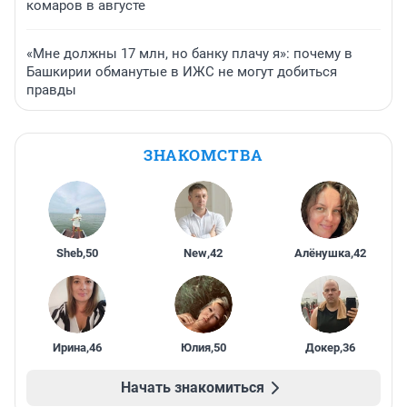
комаров в августе
«Мне должны 17 млн, но банку плачу я»: почему в
Башкирии обманутые в ИЖС не могут добиться
правды
ЗНАКОМСТВА
Sheb
,
50
New
,
42
Алёнушка
,
42
Ирина
,
46
Юлия
,
50
Докер
,
36
Начать знакомиться