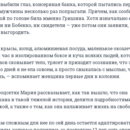
 выбили глаз, консервная банка, которой пытались пе
и мужчины несколько раз попрыгали. Причем, как соо
кой по голове била именно Гришина. Хотя изначально 
и ни Бобенко, ни свидетели — уже потом они заявили,
 выгородить.
, крысы, холод, алюминиевая посуда, маленькое окоше
 час в изолированном боксе и куча всяких людей, кот
рвов сковывает тело, трясет и приходит осознание, что 
о дней я не ела совсем, а просто свыкалась с мыслью, 
нь, — вспоминает женщина первые дни в колонии.
соцсетях Мария рассказывает, как так вышло, что она
шана в такой тяжелой истории, делится подробностям
ой, а также о том, как она налаживает жизнь на свобо
м сложным для нее по сей день остается адаптироват
ям, которые появились за последние 12 лет: есть сло