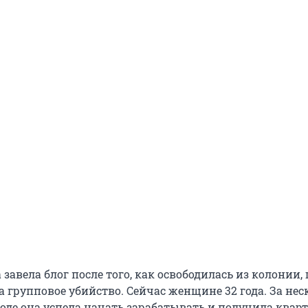
авела блог после того, как освободилась из колонии, 
за групповое убийство. Сейчас женщине 32 года. За нес
оде она успела начать зарабатывать и получила квар