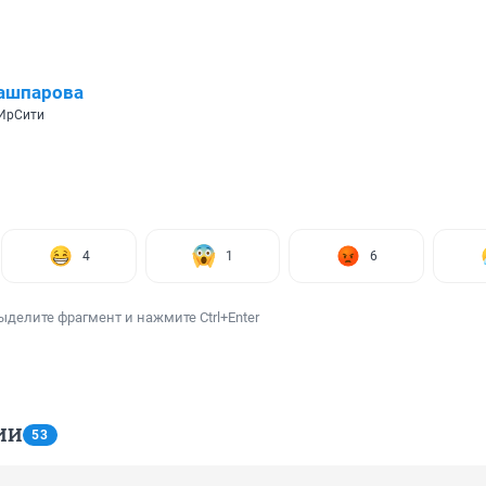
ашпарова
 ИрСити
4
1
6
ыделите фрагмент и нажмите Ctrl+Enter
ИИ
53