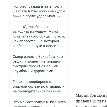
Получил разряд в затылок и
шею. На Алтае мужчина чудом
выжил после удара молнии
«Долго боялась
выходить на улицу». Мама
искалеченного бойца — о том,
как спасает сына, который
разбился по пути к невесте
Сквер рядом с Заксобранием
решили привести в порядок —
смотрим проект с новыми
клумбами и дорожками
Троих новосибирцев с
опасной болезнью отправили
на принудительное лечение
Мария Гришина з
провела 12 лет 
Что мешает получать большую
месяцев на своб
пенсию: список главных