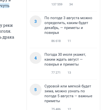
137 559
34
 чуть
По погоде 3 августа можно
3
определить, каким будет
у реки
декабрь, — приметы и
оголя.
поверья
ь драка
86 618
11
Погода 30 июля укажет,
4
каким ждать август —
поверья и приметы
77 271
13
Суровой или мягкой будет
5
зима, можно узнать по
погоде 5 августа — важные
приметы
75 486
12