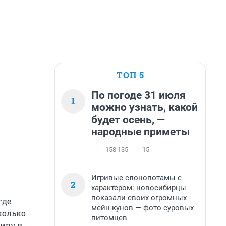
ТОП 5
По погоде 31 июля
1
можно узнать, какой
будет осень, —
народные приметы
158 135
15
Игривые слонопотамы с
2
характером: новосибирцы
показали своих огромных
где
мейн-кунов — фото суровых
колько
питомцев
тиру в