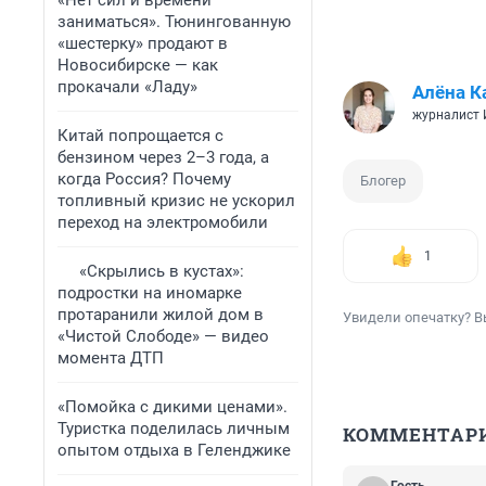
«Нет сил и времени
заниматься». Тюнингованную
«шестерку» продают в
Новосибирске — как
прокачали «Ладу»
Алёна К
журналист
Китай попрощается с
бензином через 2–3 года, а
когда Россия? Почему
Блогер
топливный кризис не ускорил
переход на электромобили
1
«Скрылись в кустах»:
подростки на иномарке
протаранили жилой дом в
Увидели опечатку? В
«Чистой Слободе» — видео
момента ДТП
«Помойка с дикими ценами».
Туристка поделилась личным
КОММЕНТАР
опытом отдыха в Геленджике