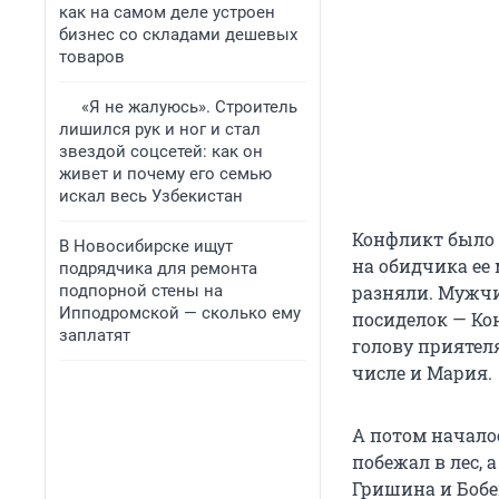
как на самом деле устроен
бизнес со складами дешевых
товаров
«Я не жалуюсь». Строитель
лишился рук и ног и стал
звездой соцсетей: как он
живет и почему его семью
искал весь Узбекистан
Конфликт было 
В Новосибирске ищут
на обидчика ее 
подрядчика для ремонта
подпорной стены на
разняли. Мужчи
Ипподромской — сколько ему
посиделок — Ко
заплатят
голову приятеля
числе и Мария.
А потом начало
побежал в лес, 
Гришина и Бобе