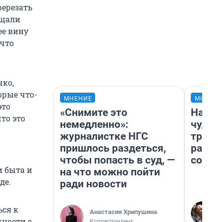
ререзать
бщали
ее вину
 что
чко,
орые что-
МНЕНИЕ
МНЕНИ
это
«Снимите это
Насле
что это
немедленно»:
чудом
журналистке НГС
транс
пришлось раздеться,
разне
чтобы попасть в суд, —
совет
и быта и
на что можно пойти
де.
ради новости
ься к
Анастасия Хрипушина
жности с
Корреспондент