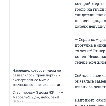
которой жертве
горло, на груд
свидетели, пал
не подтверждал
хотели девушку
— Серая камера
прогулка в один
то хотят! От не
конец. Нескольк
теперь моя жиз
Наследие, которое чудом не
Сейчас в своих 
развалилось: транспортный
эксперт разнес миф о
оказалась заме
«вечных» советских дорогах
жизни за решетк
Старт продаж 3 дома ЖК
Марсель-2. Дом, небо, река!
Например, самы
новым технологи