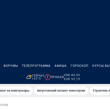
ФОРУМЫ
ТЕЛЕПРОГРАММА
АФИША
ГОРОСКОП
КУРСЫ ВА
USD 80,93
СЕЙЧАС
7
ПРОБКИ
+23°C
EUR 93,19
алог на электрокары
Августовский каталог новостроек
Строитель б
ОРИИ