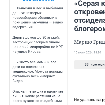
«Серая к
Вывезли в лес и выбивали
открове
деньги: четверых
новосибирцев обвинили в
отсидела
похищении мужчины — видео
блогеро
задержания
Девять домов до 30 этажей:
Марию Гриш
застройщик раскрыл планы
на новый микрорайон по КРТ
на улице Кирова
10 июля 2024, 18:30
«Чисто все мамы и все
53
коммен
дети на свете»: как
медвежонок Момота покорил
буквально весь интернет.
Видео
Опасная петрушка и ядовитая
вишня: какие растения чаще
Не удалось загр
всего путают со съедобными