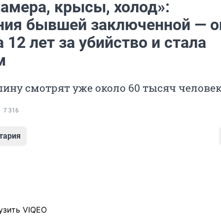
амера, крысы, холод»:
ния бывшей заключенной — о
 12 лет за убийство и стала
м
ину смотрят уже около 60 тысяч челове
7 316
тария
узить VIQEO