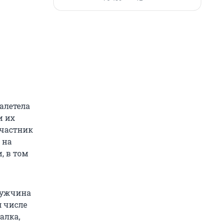
алетела
и их
участник
 на
, в том
 мужчина
м числе
алка,