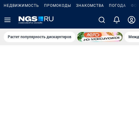
НЕДВИЖИМОСТЬ
ПРОМОКОДЫ
ЗНАКОМСТВА
ПОГОДА
ФО
Растет популярность дискаунтеров
Межд