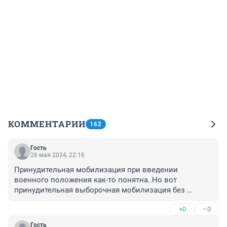
КОММЕНТАРИИ
162
Гость
26 мая 2024, 22:16
Принудительная мобилизация при введении 
военного положения как-то понятна..Но вот 
принудительная выборочная мобилизация без 
введения военного положения выглядит 
+0
–0
странно..Одни на СВО, другие на Бали..Сво-обязанных 
вроде нет...Или как?
Гость