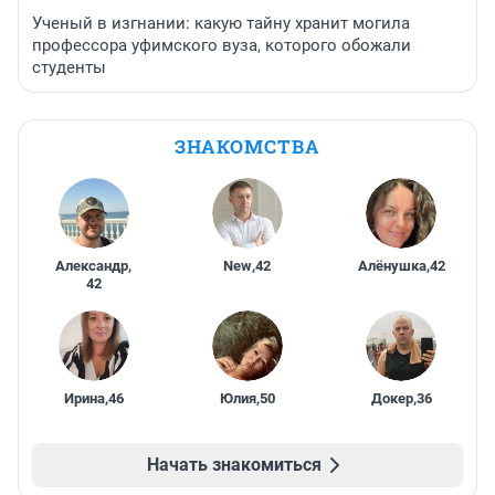
Ученый в изгнании: какую тайну хранит могила
профессора уфимского вуза, которого обожали
студенты
ЗНАКОМСТВА
Александр
,
New
,
42
Алёнушка
,
42
42
Ирина
,
46
Юлия
,
50
Докер
,
36
Начать знакомиться