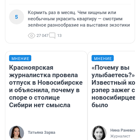
Кормить раз в месяц. Чем хищным или
5
необычным украсить квартиру — смотрим
зелёное разнообразие на выставке экзотики
27 047
13
МНЕНИЕ
МНЕНИЕ
Красноярская
«Почему вы
журналистка провела
улыбаетесь?»
отпуск в Новосибирске
Известный кор
и объяснила, почему в
рэпер зажег с 
споре о столице
новосибирцев: 
Сибири нет смысла
было
Нина Раневска
Татьяна Зарва
Журналист