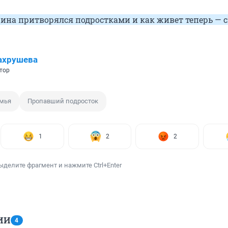
ина притворялся подростками и как живет теперь — 
ахрушева
тор
мья
Пропавший подросток
1
2
2
ыделите фрагмент и нажмите Ctrl+Enter
ИИ
4