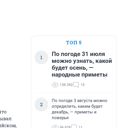
ТОП 5
По погоде 31 июля
1
можно узнать, какой
будет осень, —
народные приметы
158 390
15
По погоде 3 августа можно
2
определить, каким будет
что
декабрь, — приметы и
поверья
зывал
ийском,
86 878
11