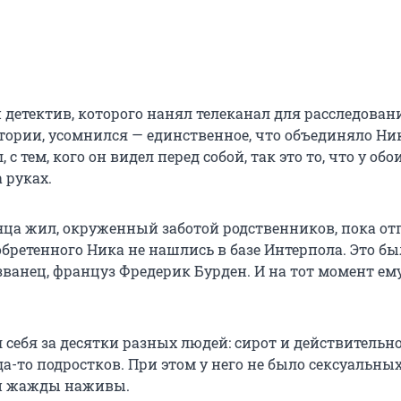
 детектив, которого нанял телеканал для расследован
тории, усомнился — единственное, что объединяло Ник
с тем, кого он видел перед собой, так это то, что у обо
 руках.
яца жил, окруженный заботой родственников, пока от
бретенного Ника не нашлись в базе Интерпола. Это бы
ванец, француз Фредерик Бурден. И на тот момент ем
 себя за десятки разных людей: сирот и действительн
а-то подростков. При этом у него не было сексуальны
и жажды наживы.