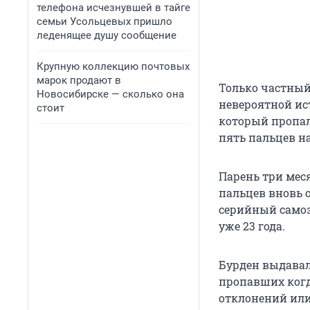
телефона исчезнувшей в тайге
семьи Усольцевых пришло
леденящее душу сообщение
Крупную коллекцию почтовых
марок продают в
Только частный
Новосибирске — сколько она
невероятной ис
стоит
который пропал, 
пять пальцев на
Парень три мес
пальцев вновь о
серийный самоз
уже 23 года.
Бурден выдавал
пропавших когд
отклонений ил