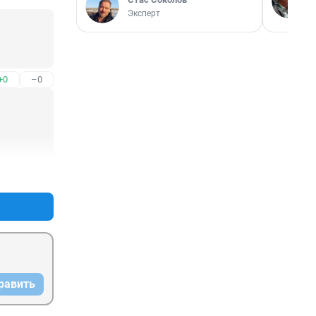
Эксперт
+0
–0
+0
–0
равить