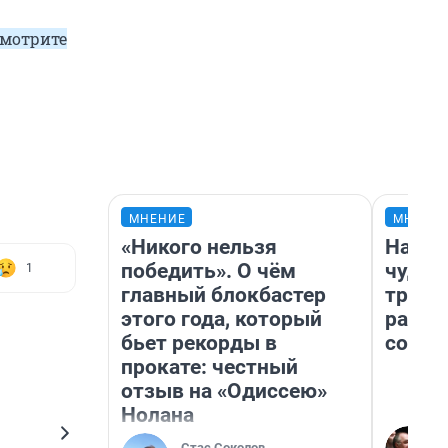
смотрите
МНЕНИЕ
МНЕНИ
«Никого нельзя
Насле
победить». О чём
чудом
1
главный блокбастер
транс
этого года, который
разне
бьет рекорды в
совет
прокате: честный
отзыв на «Одиссею»
Нолана
Стас Соколов