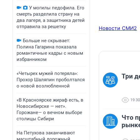
У могилы педофила. Его
смерть разделила страну на
два лагеря, а защитника детей
отправила за решетку
Новости СМИ2
Больше не скрывает:
Полина Гагарина показала
романтичные кадры с новым
избранником
«Четырех мужей потеряла»:
Три д
Прохор Шаляпин проболтался
о новой возлюбленной
«В Красноярске жираф есть, в
19 3
Новосибирске — нет».
Горожане— о вечном выборе
Что п
столицы Сибири
рынк
На Петухова заканчивают
масштабный дорожный