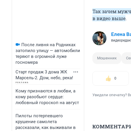
Так зачем мужч
в видео выше
.
Елена В
видеоредак
После ливня на Родниках
затопило улицу — автомобили
теряют в огромной луже
Мошенник
Се
госномера
Старт продаж 3 дома ЖК
Марсель-2. Дом, небо, река!
0
Кому признаются в любви, а
Увидели опечатку? В
кому разобьют сердце:
любовный гороскоп на август
Пилоты потерпевшего
крушение самолета
КОММЕНТАР
рассказали, как выживали в