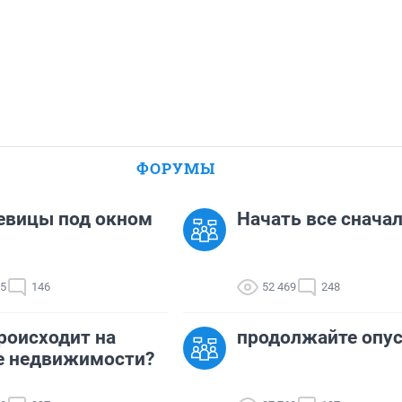
ФОРУМЫ
евицы под окном
Начать все сначала
05
146
52 469
248
роисходит на
продолжайте опу
е недвижимости?