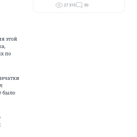
27 315
50
ия этой
а,
их по
печатки
л
у было
о
х