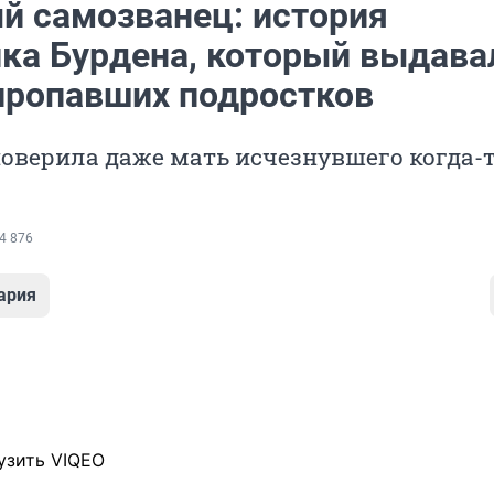
й самозванец: история
ка Бурдена, который выдава
 пропавших подростков
поверила даже мать исчезнувшего когда-
4 876
ария
узить VIQEO