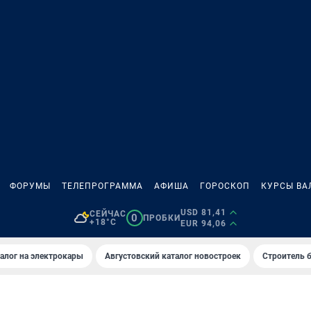
ФОРУМЫ
ТЕЛЕПРОГРАММА
АФИША
ГОРОСКОП
КУРСЫ ВА
USD 81,41
СЕЙЧАС
0
ПРОБКИ
+18°C
EUR 94,06
алог на электрокары
Августовский каталог новостроек
Строитель б