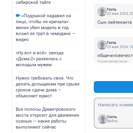
сибирской тайге
Гость
25 мая 2024, 2
«Подушкой надавил на
лицо, чтобы не кричала»:
Сын лейтенанта
жених убил модель и год
возил ее труп в чемодане —
видео
Гость
25 мая 2024, 1
«Ну вот и всё»: звезда
общечеловечеств
«Дома-2» развелась с
политическое...
молодым мужем
Нужно требовать свое. Что
делать дольщикам при срыве
сроков сдачи дома —
объясняет юрист
Все полосы Димитровского
моста откроют для движения
Гость
осенью — какие работы
Войти
выполняют сейчас