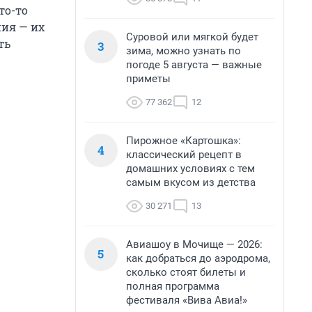
то-то
ния — их
Суровой или мягкой будет
ть
3
зима, можно узнать по
погоде 5 августа — важные
приметы
77 362
12
Пирожное «Картошка»:
4
классический рецепт в
домашних условиях с тем
самым вкусом из детства
30 271
13
Авиашоу в Мочище — 2026:
5
как добраться до аэродрома,
сколько стоят билеты и
полная программа
фестиваля «Вива Авиа!»