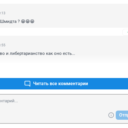
0:13
 Шмидта ? 😁😁😁
8:55
о и либертарианство как оно есть...

Читать все комментарии
Отп