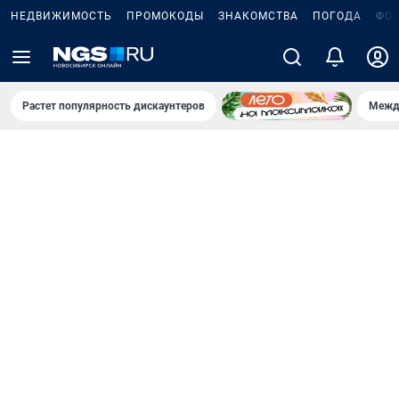
НЕДВИЖИМОСТЬ
ПРОМОКОДЫ
ЗНАКОМСТВА
ПОГОДА
ФО
Растет популярность дискаунтеров
Межд