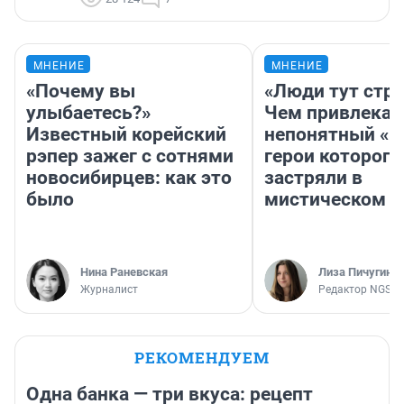
МНЕНИЕ
МНЕНИЕ
«Почему вы
«Люди тут стр
улыбаетесь?»
Чем привлекае
Известный корейский
непонятный «Н
рэпер зажег с сотнями
герои которого
новосибирцев: как это
застряли в
было
мистическом о
Нина Раневская
Лиза Пичугина
Журналист
Редактор NGS.R
РЕКОМЕНДУЕМ
Одна банка — три вкуса: рецепт