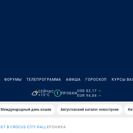
ФОРУМЫ
ТЕЛЕПРОГРАММА
АФИША
ГОРОСКОП
КУРСЫ ВА
USD 82,17
СЕЙЧАС
1
ПРОБКИ
+15°C
EUR 94,84
Международный день кошек
Августовский каталог новостроек
Ки
КТ В CROCUS CITY HALL
ХРОНИКА