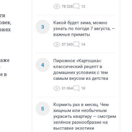
78 228
12
ити
овек,
Какой будет зима, можно
3
узнать по погоде 7 августа, —
виях
важные приметы
57 343
14
даже
Пирожное «Картошка»:
4
классический рецепт в
е
домашних условиях с тем
е в
самым вкусом из детства
31 064
18
Кормить раз в месяц. Чем
5
хищным или необычным
украсить квартиру — смотрим
зелёное разнообразие на
выставке экзотики