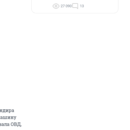
27 090
13
андира
 машину
вала ОВД,