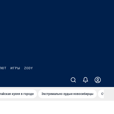
ЛЮТ
ИГРЫ
ZODY
тайская кухня в городе
Экстремально худые новосибирцы
Старт те