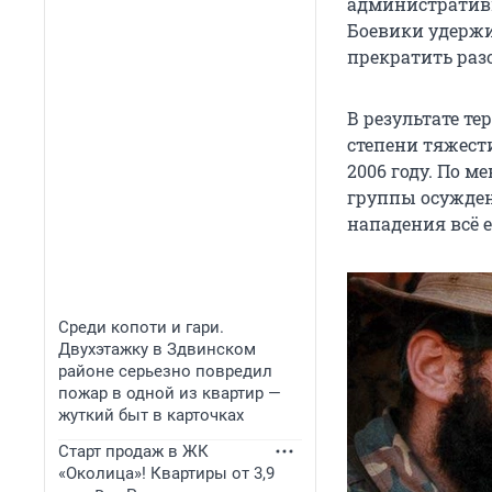
административн
Боевики удержи
прекратить ра
В результате те
степени тяжест
2006 году. По 
группы осужден
нападения всё е
Среди копоти и гари.
Двухэтажку в Здвинском
районе серьезно повредил
пожар в одной из квартир —
жуткий быт в карточках
Старт продаж в ЖК
«Околица»! Квартиры от 3,9