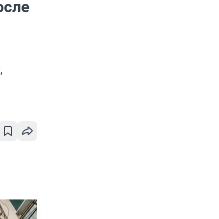
осле
,