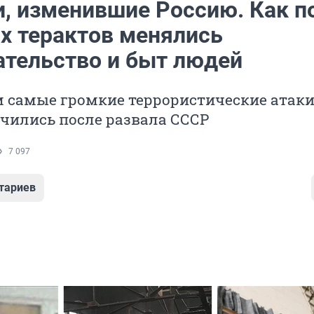
и, изменившие Россию. Как п
х терактов менялись
ательство и быт людей
 самые громкие террористические атаки
чились после развала СССР
7 097
тариев