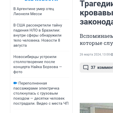
Трагеди
В Аргентине умер отец
кровавы
Лионеля Месси
законод
В США рассекретили тайну
падения НЛО в Бразилии:
Вспоминаем
внутри сферы обнаружили
тело человека. Новости 8
которые слу
августа
26 марта 2024, 13:00
Новосибирцы устроили
столпотворение после
концерта Найка Борзова —
37
коммен
фото
Переполненная
пассажирами электричка
столкнулась с грузовым
поездом — десятки человек
пострадали. Видео с места ЧП