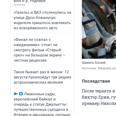
млн ₽ р. Родники
«Газель» и ВАЗ столкнулись на
улице Дуси Ковальчук:
водителя пришлось извлекать
из искорёженного авто
«Финал не совпал с
ожиданиями»: стоит ли
смотреть фильм «Старый
орел» на большом экране —
честная рецензия
Шамиль Басаев
Источник: 
Wikipedia.or
Такое бывает раз в жизни: 12
августа произойдут три редких
Последствия
астрономических явления
После теракта 
Лимонные сады,
Виктор Ерин, г
европейский Байкал и
премьер Никола
очередь к статуе Джульетты:
путешественница съездила в
Италию и рассказала, сколько