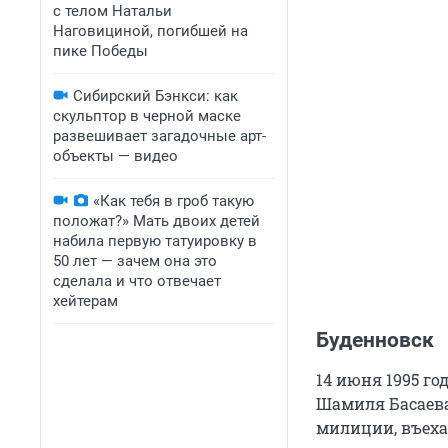
с телом Натальи
Наговициной, погибшей на
пике Победы
Сибирский Бэнкси: как
скульптор в черной маске
развешивает загадочные арт-
объекты — видео
«Как тебя в гроб такую
положат?» Мать двоих детей
набила первую татуировку в
50 лет — зачем она это
сделала и что отвечает
хейтерам
Буденновск
14 июня 1995 г
Шамиля Басаева
милиции, въеха