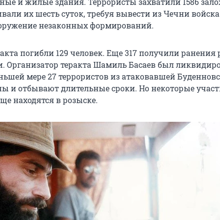
ые и жилые здания. Террористы захватили 1586 зал
вали их шесть суток, требуя вывести из Чечни войска
зоружение незаконных формирований.
ракта погибли 129 человек. Еще 317 получили ранения
и. Организатор теракта Шамиль Басаев был ликвидир
меньшей мере 27 террористов из атаковавшей Буденнов
ы и отбывают длительные сроки. Но некоторые учас
ще находятся в розыске.