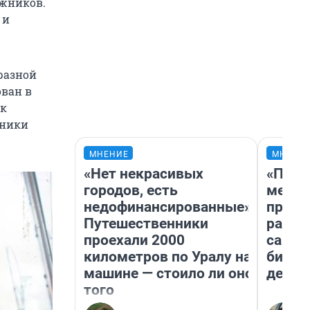
ожников.
 и
 разной
ован в
ск
тники
МНЕНИЕ
МНЕНИ
«Нет некрасивых
«Поку
городов, есть
мешке
недофинансированные».
предп
Путешественники
расска
проехали 2000
самом
километров по Уралу на
бизне
машине — стоило ли оно
дешев
того