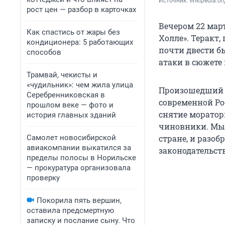
Источник: 
Wikipedia.o
рост цен — разбор в карточках
Вечером 22 мар
Как спастись от жары без
Холле». Теракт
кондиционера: 5 работающих
почти двести 
способов
атаки в сюжете 
Трамвай, чекисты и
«чудильник»: чем жила улица
Произошедший т
Серебренниковская в
современной Ро
прошлом веке — фото и
снятие моратор
история главных зданий
чиновники. Мы 
Самолет новосибирской
стране, и разоб
авиакомпании выкатился за
законодательст
пределы полосы в Норильске
— прокуратура организовала
проверку
Покорила пять вершин,
оставила предсмертную
записку и послание сыну. Что