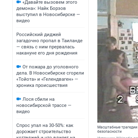
«Давайте вызовем этого
демона»: Найк Борзов
выступил в Новосибирске —
видео
Российский диджей
загадочно пропал в Таиланде
— связь с ним прервалась
накануне его дня рождения
От пожара до уголовного
дела. В Новосибирске сгорели
«Тойота» и «Гелендваген» —
хроника происшествия
Лося сбили на
новосибирской трассе —
видео
Спрос упал на 30-50%: как
Масштабные трагедии 
дорожает строительство
безопасности
коттеджей и что влияет на