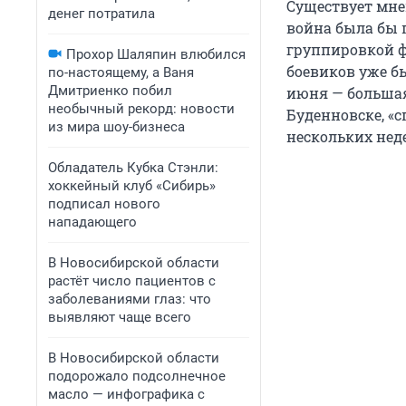
Существует мнен
денег потратила
война была бы 
группировкой фе
Прохор Шаляпин влюбился
боевиков уже б
по-настоящему, а Ваня
Дмитриенко побил
июня — большая
необычный рекорд: новости
Буденновске, «
из мира шоу-бизнеса
нескольких нед
Обладатель Кубка Стэнли:
хоккейный клуб «Сибирь»
подписал нового
нападающего
В Новосибирской области
растёт число пациентов с
заболеваниями глаз: что
выявляют чаще всего
В Новосибирской области
подорожало подсолнечное
масло — инфографика с