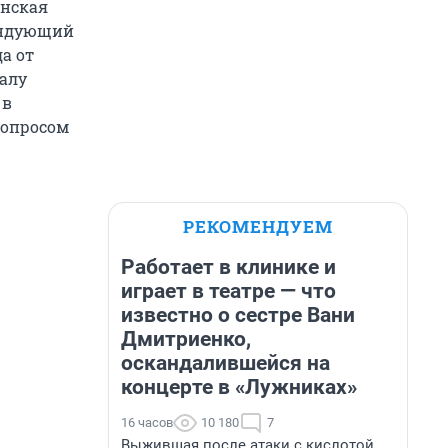
енская
андующий
а от
чалу
 в
вопросом
РЕКОМЕНДУЕМ
Работает в клинике и
играет в театре — что
известно о сестре Вани
Дмитриенко,
оскандалившейся на
концерте в «Лужниках»
16 часов
10 180
7
Выжившая после атаки с кислотой