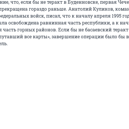
ие, что, если бы не теракт в Буденновске, первая Чеч
прекращена гораздо раньше. Анатолий Куликов, ком
деральных войск, писал, что к началу апреля 1995 год
ыла освобождена равнинная часть республики, а к на
 часть горных районов. Если бы не басаевский теракт
спутавший все карты», завершение операции было бы 
ель.