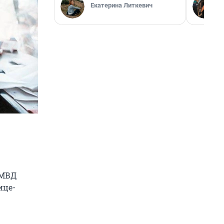
Екатерина Литкевич
 МВД
ице-