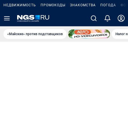
НЕДВИЖИМОСТЬ
ПРОМОКОДЫ
ЗНАКОМСТВА
ПОГОДА
ФО
«Майские» против подставщиков
Налог 