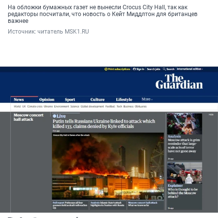
На обложки бумажных газет не вынесли Crocus City Hall, так как
редакторы посчитали, что новость о Кейт Миддлтон для британцев
важнее
Источник: 
читатель MSK1.RU