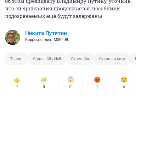
об этом президенту Владимиру Путину, уточнив,
что спецоперация продолжается, пособники
подозреваемых еще будут задержаны.
Никита Путятин
Корреспондент MSK1.RU
Теракт
Crocus City Hall
Стрельба
Страна и мир
Пр
1
0
0
1
4