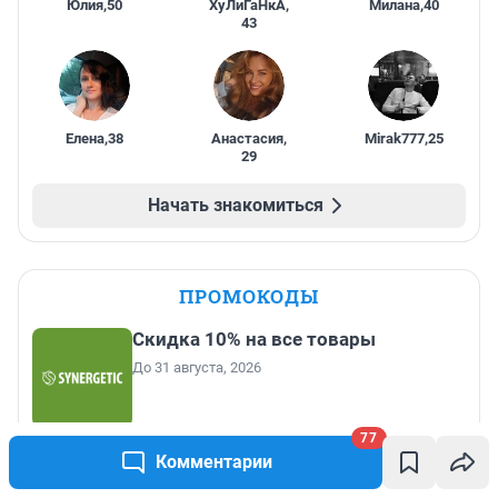
Юлия
,
50
ХуЛиГаНкА
,
Милана
,
40
43
Елена
,
38
Анастасия
,
Mirak777
,
25
29
Начать знакомиться
ПРОМОКОДЫ
Скидка 10% на все товары
До 31 августа, 2026
Скидка 5% на все сертификаты
77
Комментарии
До 1 января, 2027