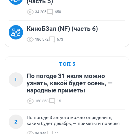
(часть 5)
34 205
650
КиноБЗал (NF) (часть 6)
186 572
673
ТОП 5
По погоде 31 июля можно
1
узнать, какой будет осень, —
народные приметы
158 363
15
По погоде 3 августа можно определить,
2
каким будет декабрь, — приметы и поверья
86 849
11