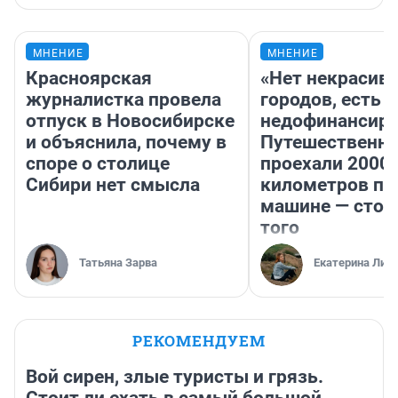
МНЕНИЕ
МНЕНИЕ
Красноярская
«Нет некрасив
журналистка провела
городов, есть
отпуск в Новосибирске
недофинансиро
и объяснила, почему в
Путешественн
споре о столице
проехали 2000
Сибири нет смысла
километров по 
машине — стои
того
Татьяна Зарва
Екатерина Лит
РЕКОМЕНДУЕМ
Вой сирен, злые туристы и грязь.