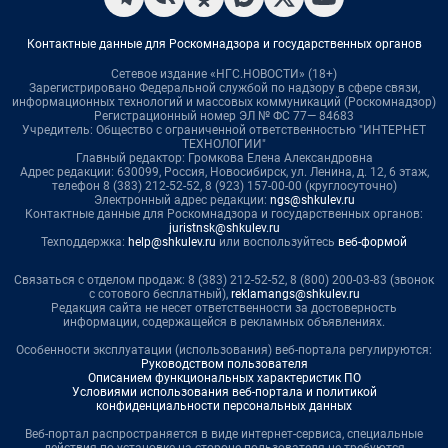
Контактные данные для Роскомнадзора и государственных органов
Сетевое издание «НГС.НОВОСТИ» (18+)
Зарегистрировано Федеральной службой по надзору в сфере связи,
информационных технологий и массовых коммуникаций (Роскомнадзор)
Регистрационный номер ЭЛ № ФС 77— 84683
Учредитель: Общество с ограниченной ответственностью "ИНТЕРНЕТ
ТЕХНОЛОГИИ"
Главный редактор: Громкова Елена Александровна
Адрес редакции: 630099, Россия, Новосибирск, ул. Ленина, д. 12, 6 этаж,
телефон 8 (383) 212-52-52, 8 (923) 157-00-00 (круглосуточно)
Электронный адрес редакции:
ngs@shkulev.ru
Контактные данные для Роскомнадзора и государственных органов:
juristnsk@shkulev.ru
Техподдержка:
help@shkulev.ru
или воспользуйтесь
веб-формой
Связаться с отделом продаж: 8 (383) 212-52-52, 8 (800) 200-03-83 (звонок
с сотового бесплатный),
reklamangs@shkulev.ru
Редакция сайта не несет ответственности за достоверность
информации, содержащейся в рекламных объявлениях.
Особенности эксплуатации (использования) веб-портала регулируются:
Руководством пользователя
Описанием функциональных характеристик ПО
Условиями использования веб-портала и политикой
конфиденциальности персональных данных
Веб-портал распространяется в виде интернет-сервиса, специальные
действия по установке на стороне пользователя не требуются