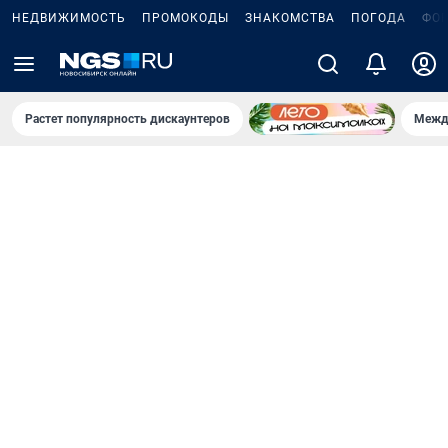
НЕДВИЖИМОСТЬ
ПРОМОКОДЫ
ЗНАКОМСТВА
ПОГОДА
ФО
Растет популярность дискаунтеров
Межд