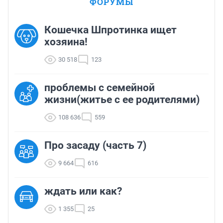
ФОРУМЫ
Кошечка Шпротинка ищет
хозяина!
30 518
123
проблемы с семейной
жизни(житье с ее родителями)
108 636
559
Про засаду (часть 7)
9 664
616
ждать или как?
1 355
25