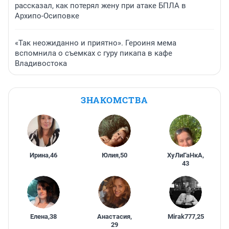
рассказал, как потерял жену при атаке БПЛА в
Архипо-Осиповке
«Так неожиданно и приятно». Героиня мема
вспомнила о съемках с гуру пикапа в кафе
Владивостока
ЗНАКОМСТВА
Ирина
,
46
Юлия
,
50
ХуЛиГаНкА
,
43
Елена
,
38
Анастасия
,
Mirak777
,
25
29