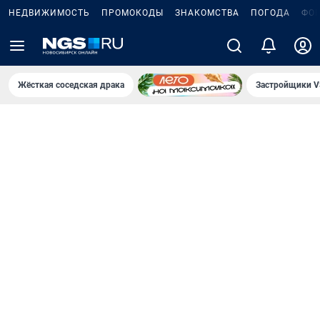
НЕДВИЖИМОСТЬ
ПРОМОКОДЫ
ЗНАКОМСТВА
ПОГОДА
ФО
Жёсткая соседская драка
Застройщики V