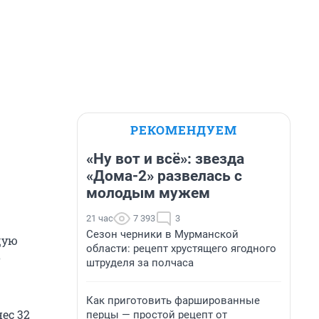
РЕКОМЕНДУЕМ
«Ну вот и всё»: звезда
«Дома-2» развелась с
молодым мужем
21 час
7 393
3
Сезон черники в Мурманской
щую
области: рецепт хрустящего ягодного
о
штруделя за полчаса
Как приготовить фаршированные
ес 32
перцы — простой рецепт от