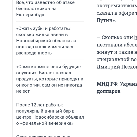
Все, что известно об атаке
экстремистским
беспилотников на
сказал в эфире 
Екатеринбург
Путин».
«Сжать зубы и работать»:
сколько жилья ввели в
—
Сколько они [
Новосибирской области за
пестовали абсо
полгода и как изменилась
живут и такие н
распроданность
специальной во
Дмитрий Песков
«Сами кормите свои будущие
опухоли». Биолог назвал
продукты, которые приводят к
МИД РФ: Украин
онкологии, сам он их никогда
долларов
не ест
После 12 лет работы:
популярный винный бар в
центре Новосибирска объявил
о «финальной вечеринке»