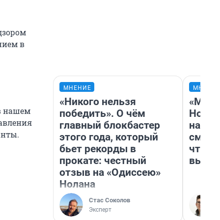
дзором
нием в
МНЕНИЕ
МНЕНИ
«Никого нельзя
«Мы в
в нашем
победить». О чём
Нолан
давления
главный блокбастер
настр
анты.
этого года, который
смотр
бьет рекорды в
чтобы
прокате: честный
выгля
отзыв на «Одиссею»
Нолана
Стас Соколов
Эксперт