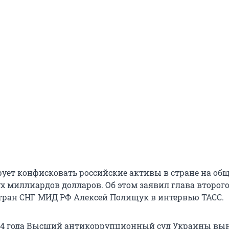
ует конфисковать российские активы в стране на об
ух миллиардов долларов. Об этом заявил глава второг
тран СНГ МИД РФ Алексей Полищук в интервью ТАСС.
24 года Высший антикоррупционный суд Украины вын