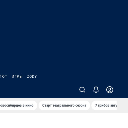
ЛЮТ
ИГРЫ
ZODY
овосибирцев в кино
Старт театрального сезона
7 грибов августа