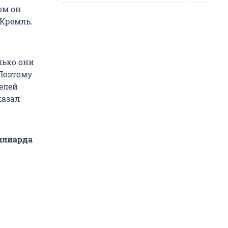
ом он
 Кремль.
лько они
Поэтому
целей
казал
ллиарда