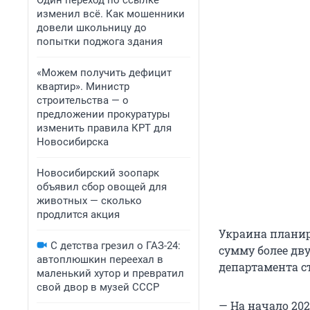
Один переход по ссылке
изменил всё. Как мошенники
довели школьницу до
попытки поджога здания
«Можем получить дефицит
квартир». Министр
строительства — о
предложении прокуратуры
изменить правила КРТ для
Новосибирска
Новосибирский зоопарк
объявил сбор овощей для
животных — сколько
продлится акция
Украина планир
С детства грезил о ГАЗ-24:
сумму более дв
автоплюшкин переехал в
департамента с
маленький хутор и превратил
свой двор в музей СССР
— На начало 20