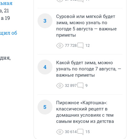
льная
, 21
Суровой или мягкой будет
, а 19
3
зима, можно узнать по
погоде 5 августа — важные
щил об
приметы
77 728
12
дня,
Какой будет зима, можно
4
узнать по погоде 7 августа, —
важные приметы
32 897
9
Пирожное «Картошка»:
5
классический рецепт в
домашних условиях с тем
самым вкусом из детства
30 614
15