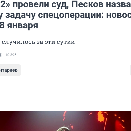
2» провели суд, Песков назв
у задачу спецоперации: ново
8 января
о случилось за эти сутки
10 395
нтариев