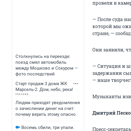
провели в камер
— После суда н
которой мы ожи
стране, — сооб
Они заявили, чт
Столкнулись на переезде:
поезд смял автомобиль
— Ситуация и ш
между Мошково и Сокуром —
задержании сыг
фото последствий
— наше творчес
Старт продаж 3 дома ЖК
Марсель-2. Дом, небо, река!
Музыканты изв
Людям приходят уведомления
о зачислении денег на счет:
Дмитрий Песков
почему верить этому опасно
Восемь сбили, три упали.
Пресс-секретарь