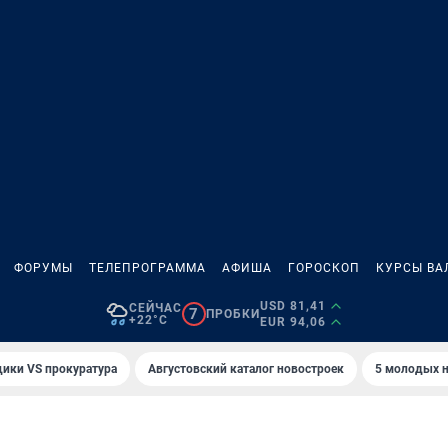
ФОРУМЫ
ТЕЛЕПРОГРАММА
АФИША
ГОРОСКОП
КУРСЫ ВА
USD 81,41
СЕЙЧАС
7
ПРОБКИ
+22°C
EUR 94,06
ики VS прокуратура
Августовский каталог новостроек
5 молодых н