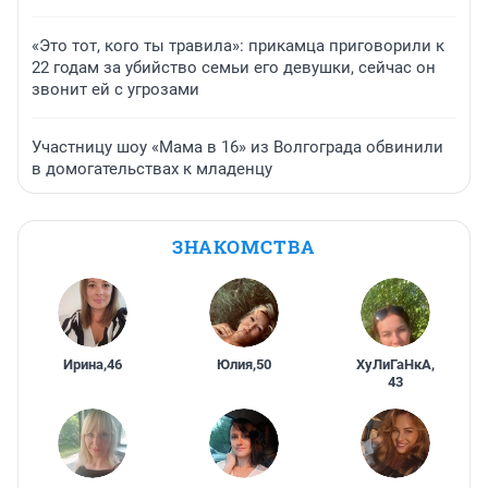
«Это тот, кого ты травила»: прикамца приговорили к
22 годам за убийство семьи его девушки, сейчас он
звонит ей с угрозами
Участницу шоу «Мама в 16» из Волгограда обвинили
в домогательствах к младенцу
ЗНАКОМСТВА
Ирина
,
46
Юлия
,
50
ХуЛиГаНкА
,
43