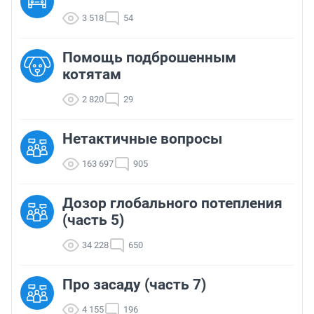
3 518
54
Помощь подброшенным
котятам
2 820
29
Нетактичные вопросы
163 697
905
Дозор глобального потепления
(часть 5)
34 228
650
Про засаду (часть 7)
4 155
196