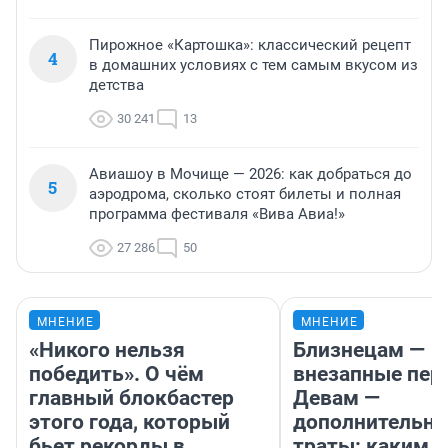
Пирожное «Картошка»: классический рецепт
4
в домашних условиях с тем самым вкусом из
детства
30 241
13
Авиашоу в Мочище — 2026: как добраться до
5
аэродрома, сколько стоят билеты и полная
программа фестиваля «Вива Авиа!»
27 286
50
МНЕНИЕ
МНЕНИЕ
«Никого нельзя
Близнецам —
победить». О чём
внезапные пер
главный блокбастер
Девам —
этого года, который
дополнительн
бьет рекорды в
траты: каким б