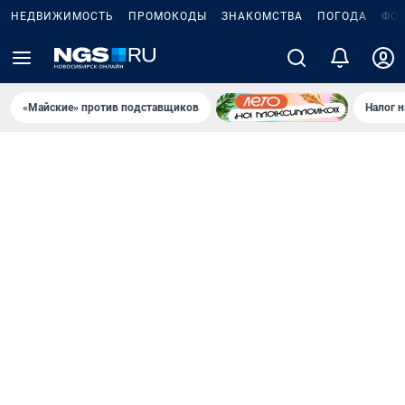
НЕДВИЖИМОСТЬ
ПРОМОКОДЫ
ЗНАКОМСТВА
ПОГОДА
ФО
«Майские» против подставщиков
Налог 