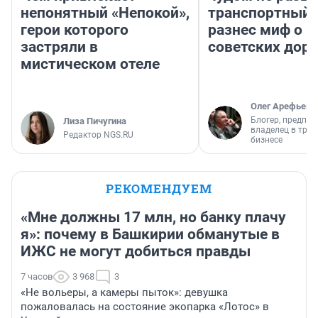
непонятный «Непокой»,
транспортный 
герои которого
разнес миф о 
застряли в
советских доро
мистическом отеле
Олег Арефьев
Блогер, предпри
Лиза Пичугина
владелец в тра
Редактор NGS.RU
бизнесе
РЕКОМЕНДУЕМ
«Мне должны 17 млн, но банку плачу
я»: почему в Башкирии обманутые в
ИЖС не могут добиться правды
7 часов
3 968
3
«Не вольеры, а камеры пыток»: девушка
пожаловалась на состояние экопарка «Лотос» в