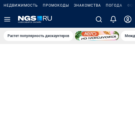
НЕДВИЖИМОСТЬ
ПРОМОКОДЫ
ЗНАКОМСТВА
ПОГОДА
ФО
Растет популярность дискаунтеров
Межд