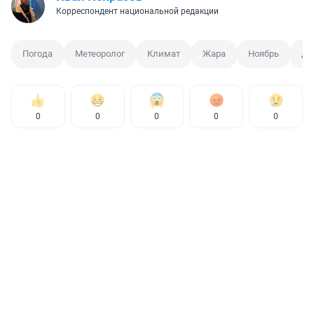
Корреспондент национальной редакции
Погода
Метеоролог
Климат
Жара
Ноябрь
Де
0
0
0
0
0