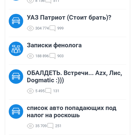
8 156
511
УАЗ Патриот (Стоит брать)?
304 774
999
Записки фенолога
188 896
903
ОБАЛДЕТЬ. Встречи... Azx, Лис,
Dogmatic :)))
5 495
131
список авто попадающих под
налог на роскошь
35 709
251