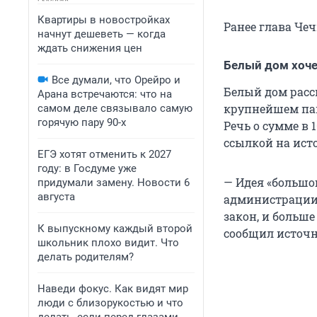
Квартиры в новостройках
Ранее глава Че
начнут дешеветь — когда
ждать снижения цен
Белый дом хоче
Все думали, что Орейро и
Белый дом расс
Арана встречаются: что на
крупнейшем пак
самом деле связывало самую
горячую пару 90-х
Речь о сумме в 
ссылкой на ист
ЕГЭ хотят отменить к 2027
году: в Госдуме уже
— Идея «большо
придумали замену. Новости 6
августа
администрации.
закон, и больше
К выпускному каждый второй
сообщил источн
школьник плохо видит. Что
делать родителям?
Наведи фокус. Как видят мир
люди с близорукостью и что