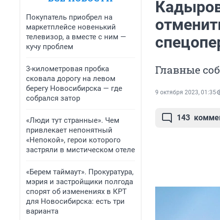
Кадыров
Покупатель приобрел на
отменит
маркетплейсе новенький
телевизор, а вместе с ним —
спецопе
кучу проблем
Главные со
3-километровая пробка
сковала дорогу на левом
берегу Новосибирска — где
9 октября 2023, 01:35
собрался затор
143
комме
«Люди тут странные». Чем
привлекает непонятный
«Непокой», герои которого
застряли в мистическом отеле
«Берем таймаут». Прокуратура,
мэрия и застройщики полгода
спорят об изменениях в КРТ
для Новосибирска: есть три
варианта