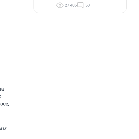
27 405
50
на
о
осе,
ным