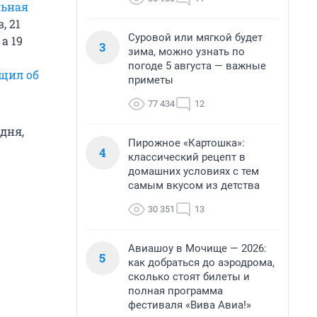
льная
, 21
Суровой или мягкой будет
, а 19
3
зима, можно узнать по
погоде 5 августа — важные
щил об
приметы
77 434
12
дня,
Пирожное «Картошка»:
4
классический рецепт в
домашних условиях с тем
самым вкусом из детства
30 351
13
Авиашоу в Мочище — 2026:
5
как добраться до аэродрома,
сколько стоят билеты и
полная программа
фестиваля «Вива Авиа!»