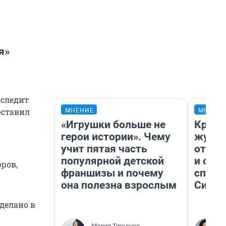
я»
 следит
оставил
МНЕНИЕ
МНЕНИ
«Игрушки больше не
Красн
герои истории». Чему
журна
учит пятая часть
отпус
популярной детской
и объ
ров,
франшизы и почему
споре
она полезна взрослым
Сибир
делано в
Мария Тищенко