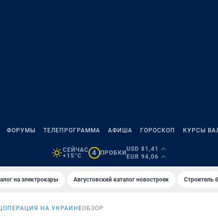
ФОРУМЫ
ТЕЛЕПРОГРАММА
АФИША
ГОРОСКОП
КУРСЫ ВА
USD 81,41
СЕЙЧАС
4
ПРОБКИ
+15°C
EUR 94,06
алог на электрокары
Августовский каталог новостроек
Строитель б
ЦОПЕРАЦИЯ НА УКРАИНЕ
ОБЗОР