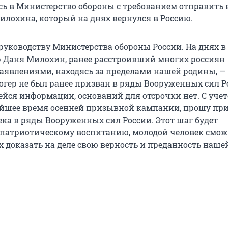
сь в Министерство обороны с требованием отправить
илохина, который на днях вернулся в Россию.
руководству Министерства обороны России. На днях в
р Даня Милохин, ранее расстроивший многих россиян
аявлениями, находясь за пределами нашей родины, —
огер не был ранее призван в ряды Вооруженных сил Р
ейся информации, оснований для отсрочки нет. С уче
йшее время осенней призывной кампании, прошу пр
ека в ряды Вооруженных сил России. Этот шаг будет
 патриотическому воспитанию, молодой человек смож
 доказать на деле свою верность и преданность наше