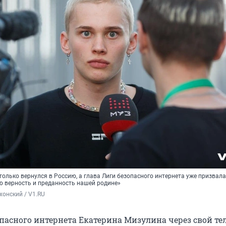
олько вернулся в Россию, а глава Лиги безопасного интернета уже призвала
ою верность и преданность нашей родине»
хонский / V1.RU
опасного интернета Екатерина Мизулина через свой те