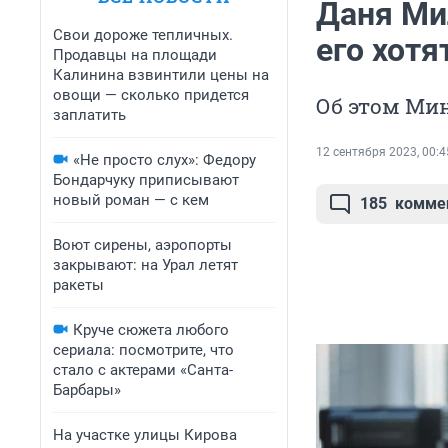
Даня Ми
Свои дороже тепличных.
его хотя
Продавцы на площади
Калинина взвинтили цены на
овощи — сколько придется
Об этом Ми
заплатить
12 сентября 2023, 00:4
«Не просто слух»: Федору
Бондарчуку приписывают
новый роман — с кем
185
комме
Воют сирены, аэропорты
закрывают: на Урал летят
ракеты
Круче сюжета любого
сериала: посмотрите, что
стало с актерами «Санта-
Барбары»
На участке улицы Кирова