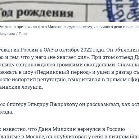
изулина приложила фото Милохина, судя по всему, из личного дела в военк
изулина / T.me
хал из России в ОАЭ в октябре 2022 года. Он объяснил
ю и тем, что у него «не хватает сил». При этом отъезд 
аницу сопровождался громкими скандалами. Сначала
твовать в шоу «Ледниковый период» и ушел в разгар с
 после испортил репутацию, выкрикивая в прямом эфи
аинские лозунги.
ю блогеру Эльдару Джарахову он рассказывал, как ост
еезда.
о известно, что Даня Милохин вернулся в Россию —
ланные в Москве, он опубликовал у себя в личном бло