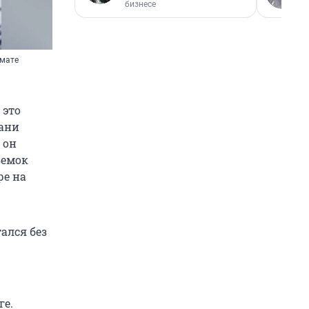
бизнесе
омате
 это
Дани
 он
ъемок
ре на
ался без
ге.