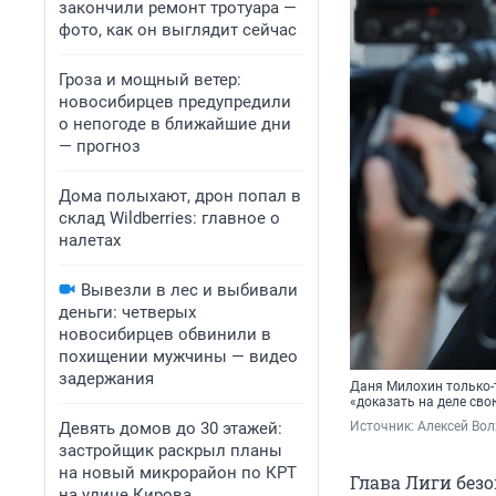
закончили ремонт тротуара —
фото, как он выглядит сейчас
Гроза и мощный ветер:
новосибирцев предупредили
о непогоде в ближайшие дни
— прогноз
Дома полыхают, дрон попал в
склад Wildberries: главное о
налетах
Вывезли в лес и выбивали
деньги: четверых
новосибирцев обвинили в
похищении мужчины — видео
задержания
Даня Милохин только-т
«доказать на деле св
Девять домов до 30 этажей:
Источник: 
Алексей Вол
застройщик раскрыл планы
на новый микрорайон по КРТ
Глава Лиги без
на улице Кирова