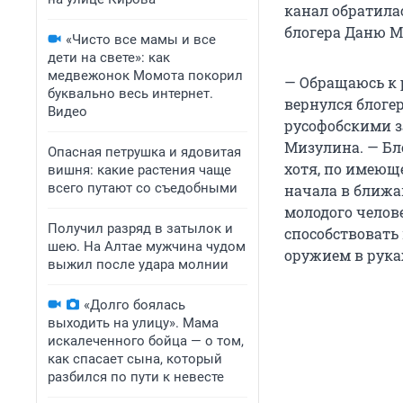
канал обратила
блогера Даню М
«Чисто все мамы и все
дети на свете»: как
медвежонок Момота покорил
— Обращаюсь к 
буквально весь интернет.
вернулся блоге
Видео
русофобскими з
Мизулина. — Бл
Опасная петрушка и ядовитая
хотя, по имеющ
вишня: какие растения чаще
всего путают со съедобными
начала в ближа
молодого челов
Получил разряд в затылок и
способствовать
шею. На Алтае мужчина чудом
оружием в руках
выжил после удара молнии
«Долго боялась
выходить на улицу». Мама
искалеченного бойца — о том,
как спасает сына, который
разбился по пути к невесте