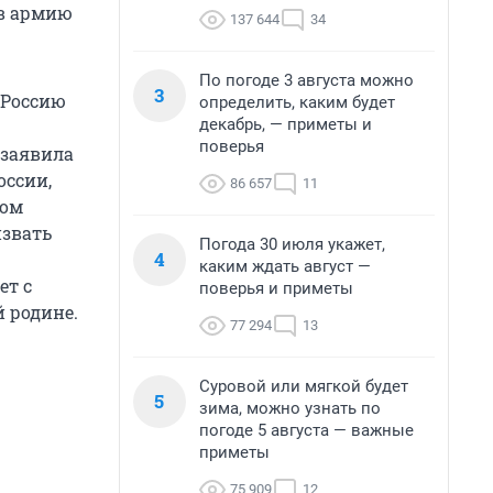
 в армию
137 644
34
По погоде 3 августа можно
3
 Россию
определить, каким будет
декабрь, — приметы и
поверья
 заявила
оссии,
86 657
11
том
извать
Погода 30 июля укажет,
4
каким ждать август —
ет с
поверья и приметы
й родине.
77 294
13
Суровой или мягкой будет
5
зима, можно узнать по
погоде 5 августа — важные
приметы
75 909
12