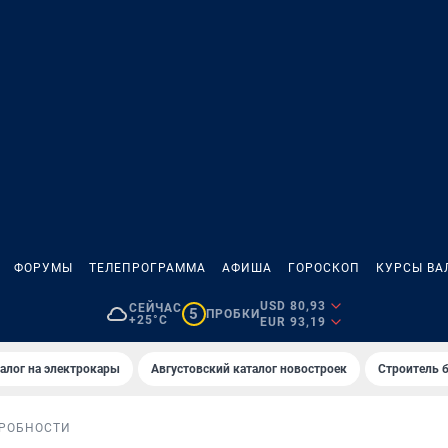
ФОРУМЫ
ТЕЛЕПРОГРАММА
АФИША
ГОРОСКОП
КУРСЫ ВА
USD 80,93
СЕЙЧАС
5
ПРОБКИ
+25°C
EUR 93,19
алог на электрокары
Августовский каталог новостроек
Строитель б
РОБНОСТИ