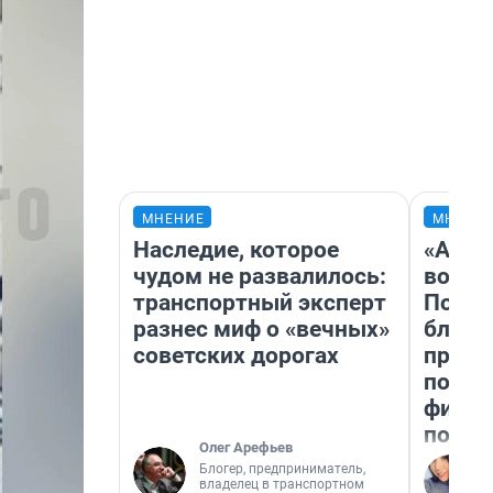
МНЕНИЕ
МНЕНИ
Наследие, которое
«Анал
чудом не развалилось:
вот ч
транспортный эксперт
Почем
разнес миф о «вечных»
блокб
советских дорогах
прова
повто
фильм
полны
Олег Арефьев
Блогер, предприниматель,
владелец в транспортном