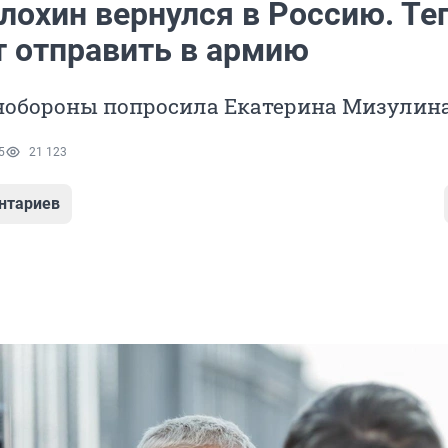
лохин вернулся в Россию. Те
т отправить в армию
нобороны попросила Екатерина Мизулин
5
21 123
нтариев