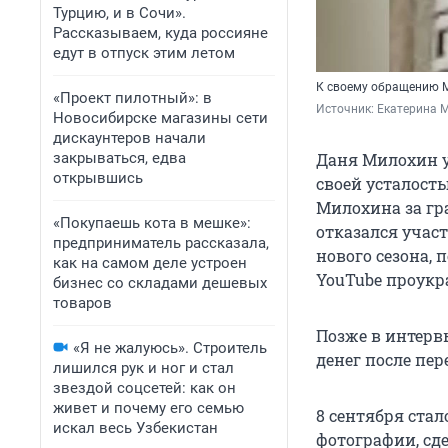
Турцию, и в Сочи».
Рассказываем, куда россияне
едут в отпуск этим летом
К своему обращению М
«Проект пилотный»: в
Источник: 
Екатерина М
Новосибирске магазины сети
дискаунтеров начали
закрываться, едва
Даня Милохин уе
открывшись
своей усталость
Милохина за гр
«Покупаешь кота в мешке»:
отказался учас
предприниматель рассказала,
нового сезона,
как на самом деле устроен
YouTube проукр
бизнес со складами дешевых
товаров
Позже в интервь
«Я не жалуюсь». Строитель
денег после пер
лишился рук и ног и стал
звездой соцсетей: как он
живет и почему его семью
8 сентября стал
искал весь Узбекистан
фотографии, сде