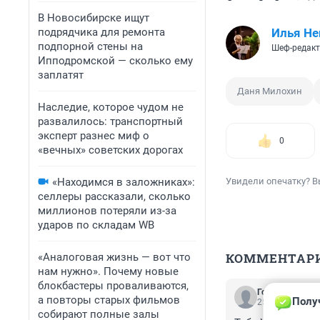
В Новосибирске ищут
подрядчика для ремонта
Илья Не
подпорной стены на
Шеф-редакт
Ипподромской — сколько ему
заплатят
Даня Милохин
Наследие, которое чудом не
развалилось: транспортный
эксперт разнес миф о
0
«вечных» советских дорогах
«Находимся в заложниках»:
Увидели опечатку? В
селлеры рассказали, сколько
миллионов потеряли из-за
ударов по складам WB
КОММЕНТАР
«Аналоговая жизнь — вот что
нам нужно». Почему новые
блокбастеры проваливаются,
Гость
а повторы старых фильмов
Полу
25 сентября 20
собирают полные залы