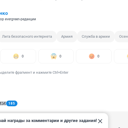
нко
ор evergreen-редакции
Лига безопасного интернета
Армия
Служба в армии
Осен
0
0
0
ыделите фрагмент и нажмите Ctrl+Enter
ИИ
185
чай награды за комментарии и другие задания!
23, 18:15