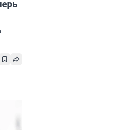
перь
а