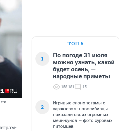
ТОП 5
По погоде 31 июля
1
можно узнать, какой
будет осень, —
народные приметы
158 181
15
 его
Игривые слонопотамы с
2
характером: новосибирцы
показали своих огромных
мейн-кунов — фото суровых
питомцев
леграм-