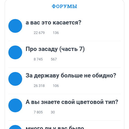
ФОРУМЫ
а вас это касается?
22 679
136
Про засаду (часть 7)
8 745
567
За державу больше не обидно?
26 318
106
А вы знаете свой цветовой тип?
7 805
30
много ли у вас было