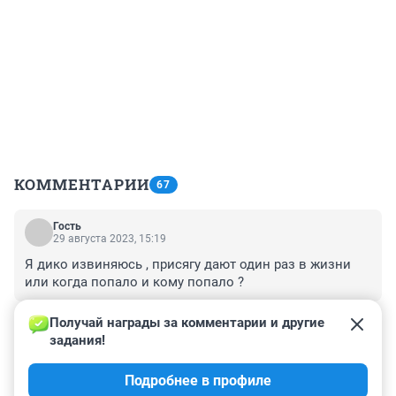
КОММЕНТАРИИ
67
Гость
29 августа 2023, 15:19
Я дико извиняюсь , присягу дают один раз в жизни 
или когда попало и кому попало ?
+1
–0
Получай награды за комментарии и другие 
задания!
Гость
29 августа 2023, 13:31
Подробнее в профиле
Есть бараны, которые думают что оно - кот.