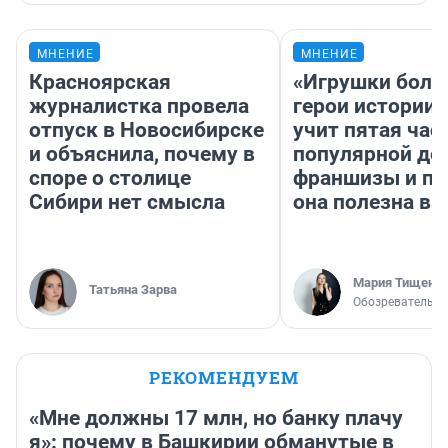
МНЕНИЕ
МНЕНИЕ
Красноярская
«Игрушки боль
журналистка провела
герои истории»
отпуск в Новосибирске
учит пятая час
и объяснила, почему в
популярной де
споре о столице
франшизы и п
Сибири нет смысла
она полезна в
Мария Тищенк
Татьяна Зарва
Обозреватель
РЕКОМЕНДУЕМ
«Мне должны 17 млн, но банку плачу
я»: почему в Башкирии обманутые в