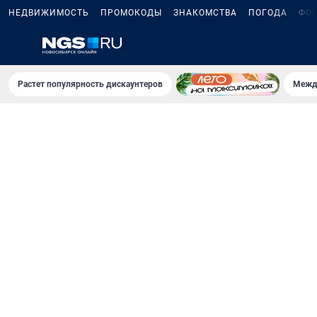
НЕДВИЖИМОСТЬ
ПРОМОКОДЫ
ЗНАКОМСТВА
ПОГОДА
ФО
Растет популярность дискаунтеров
Межд