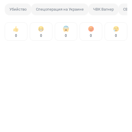
Убийство
Спецоперация на Украине
ЧВК Вагнер
СВО
0
0
0
0
0