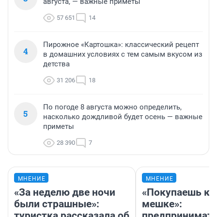
августа, — важные приметы
57 651
14
Пирожное «Картошка»: классический рецепт
4
в домашних условиях с тем самым вкусом из
детства
31 206
18
По погоде 8 августа можно определить,
5
насколько дождливой будет осень — важные
приметы
28 390
7
МНЕНИЕ
МНЕНИЕ
«За неделю две ночи
«Покупаешь ко
были страшные»:
мешке»:
туристка рассказала об
предпринимат