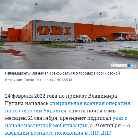
Гипермаркеты OBI начали закрываться в городах России весной
Источник: 
Елена Латыпова / NGS55.RU
24 февраля 2022 года по приказу Владимира
Путина началась
специальная военная операция
на территории Украины
, спустя почти семь
месяцев, 21 сентября, президент подписал
указ о
начале частичной мобилизации
, а 19 октября —
о
введении военного положения в ЛНР, ДНР,