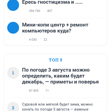
Ересь гностицизма и .....
394 760
407
Мини-копи центр + ремонт
компьютеров куда?
4 030
22
ТОП 5
По погоде 3 августа можно
1
определить, каким будет
декабрь, — приметы и поверья
87 405
11
Суровой или мягкой будет зима, можно
2
узнать по погоде 5 августа — важные