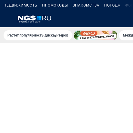
НЕДВИЖИМОСТЬ
ПРОМОКОДЫ
ЗНАКОМСТВА
ПОГОДА
ФО
Растет популярность дискаунтеров
Межд