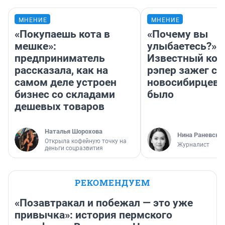
МНЕНИЕ
МНЕНИЕ
«Покупаешь кота в
«Почему вы
мешке»:
улыбаетесь?»
предприниматель
Известный кор
рассказала, как на
рэпер зажег с 
самом деле устроен
новосибирцев: 
бизнес со складами
было
дешевых товаров
Наталья Шорохова
Нина Раневска
Открыла кофейную точку на
Журналист
деньги соцразвития
РЕКОМЕНДУЕМ
«Позавтракал и побежал — это уже
привычка»: история пермского