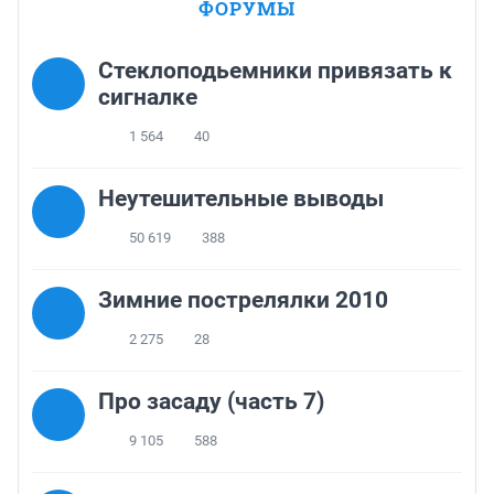
ФОРУМЫ
Стеклоподьемники привязать к
сигналке
1 564
40
Неутешительные выводы
50 619
388
Зимние пострелялки 2010
2 275
28
Про засаду (часть 7)
9 105
588