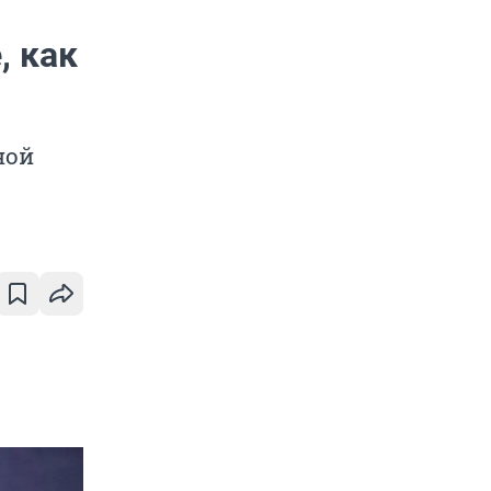
, как
ной