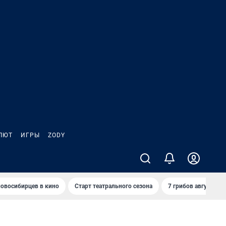
ЛЮТ
ИГРЫ
ZODY
овосибирцев в кино
Старт театрального сезона
7 грибов августа