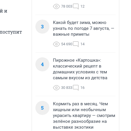
78 003
12
й и
Какой будет зима, можно
3
узнать по погоде 7 августа, —
 поступит
важные приметы
54 690
14
Пирожное «Картошка»:
4
классический рецепт в
домашних условиях с тем
самым вкусом из детства
30 833
16
Кормить раз в месяц. Чем
5
хищным или необычным
украсить квартиру — смотрим
зелёное разнообразие на
выставке экзотики