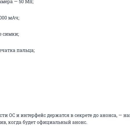
амера — 50 Мп;
000 мАч;
е симки;
ечатка пальца;
ти ОС и интерфейс держатся в секрете до анонса, — н
нив, когда будет официальный анонс.