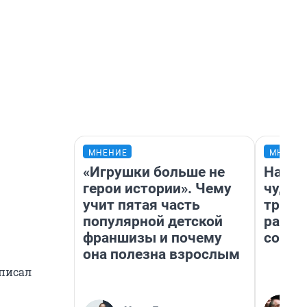
МНЕНИЕ
МНЕНИ
«Игрушки больше не
Насле
герои истории». Чему
чудом
учит пятая часть
транс
популярной детской
разне
франшизы и почему
совет
она полезна взрослым
аписал