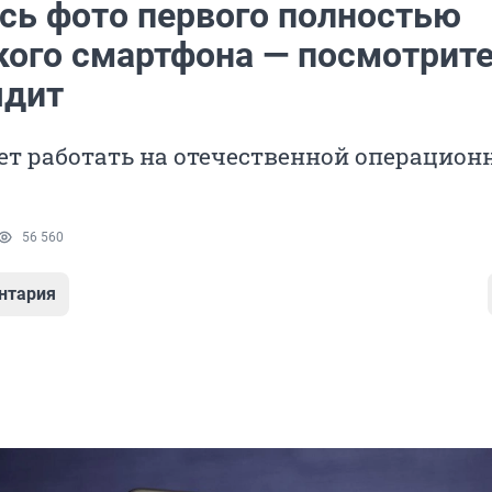
сь фото первого полностью
кого смартфона — посмотрите
ядит
ет работать на отечественной операцион
56 560
нтария