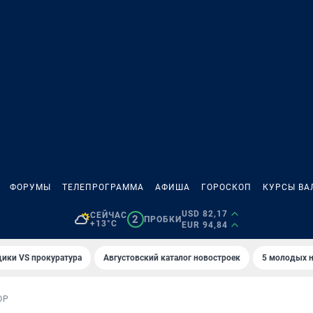
ФОРУМЫ
ТЕЛЕПРОГРАММА
АФИША
ГОРОСКОП
КУРСЫ ВА
USD 82,17
СЕЙЧАС
2
ПРОБКИ
+13°C
EUR 94,84
ики VS прокуратура
Августовский каталог новостроек
5 молодых н
ОР