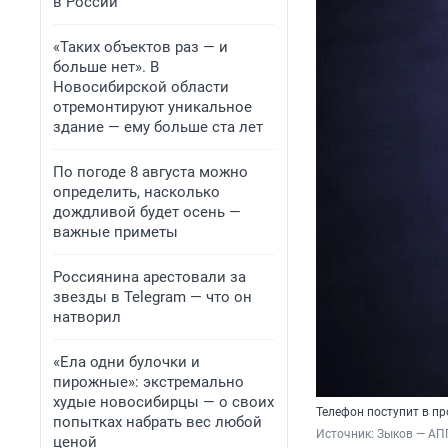
в России
«Таких объектов раз — и
больше нет». В
Новосибирской области
отремонтируют уникальное
здание — ему больше ста лет
По погоде 8 августа можно
определить, насколько
дождливой будет осень —
важные приметы
Россиянина арестовали за
звезды в Telegram — что он
натворил
«Ела одни булочки и
пирожные»: экстремально
худые новосибирцы — о своих
Телефон поступит в п
попытках набрать вес любой
Источник: 
Зыков — АП
ценой