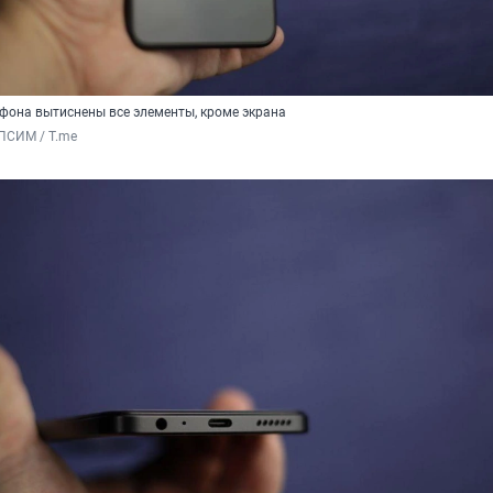
ефона вытиснены все элементы, кроме экрана
ПСИМ / T.me