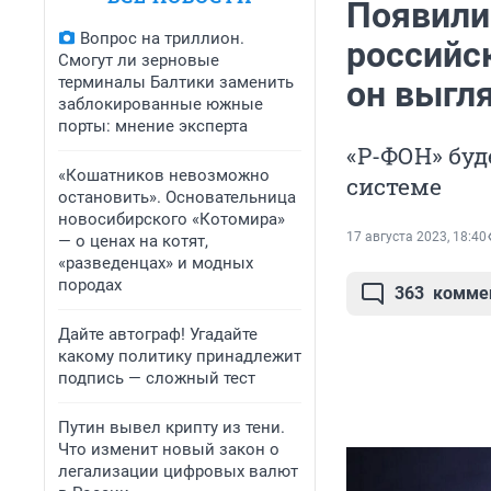
Появили
Вопрос на триллион.
российс
Смогут ли зерновые
терминалы Балтики заменить
он выгл
заблокированные южные
порты: мнение эксперта
«Р-ФОН» буд
«Кошатников невозможно
системе
остановить». Основательница
новосибирского «Котомира»
17 августа 2023, 18:40
— о ценах на котят,
«разведенцах» и модных
породах
363
комме
Дайте автограф! Угадайте
какому политику принадлежит
подпись — сложный тест
Путин вывел крипту из тени.
Что изменит новый закон о
легализации цифровых валют