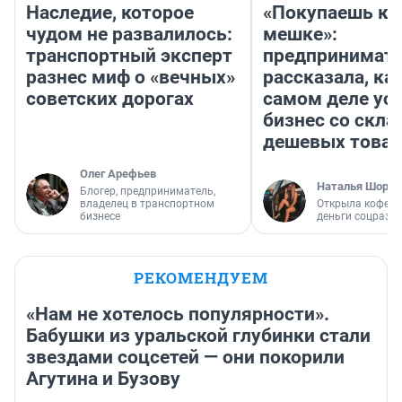
Наследие, которое
«Покупаешь ко
чудом не развалилось:
мешке»:
транспортный эксперт
предпринимат
разнес миф о «вечных»
рассказала, как
советских дорогах
самом деле ус
бизнес со скл
дешевых това
Олег Арефьев
Наталья Шорох
Блогер, предприниматель,
владелец в транспортном
Открыла кофейн
бизнесе
деньги соцразв
РЕКОМЕНДУЕМ
«Нам не хотелось популярности».
Бабушки из уральской глубинки стали
звездами соцсетей — они покорили
Агутина и Бузову