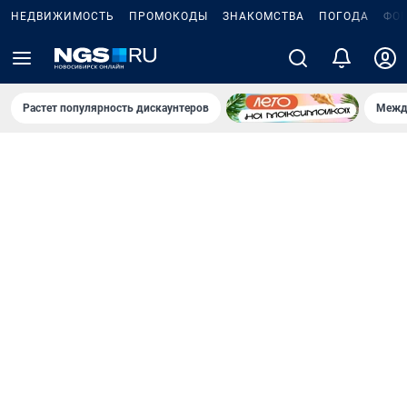
НЕДВИЖИМОСТЬ
ПРОМОКОДЫ
ЗНАКОМСТВА
ПОГОДА
ФО
Растет популярность дискаунтеров
Межд