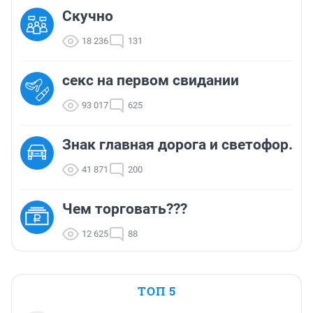
Скучно
18 236
131
секс на первом свидании
93 017
625
Знак главная дорога и светофор.
41 871
200
Чем торговать???
12 625
88
ТОП 5