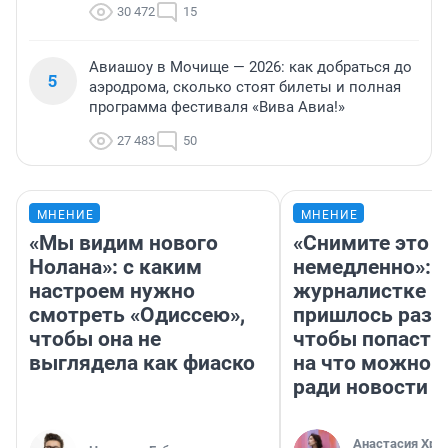
30 472
15
Авиашоу в Мочище — 2026: как добраться до
5
аэродрома, сколько стоят билеты и полная
программа фестиваля «Вива Авиа!»
27 483
50
МНЕНИЕ
МНЕНИЕ
«Мы видим нового
«Снимите это
Нолана»: с каким
немедленно»:
настроем нужно
журналистке Н
смотреть «Одиссею»,
пришлось разд
чтобы она не
чтобы попасть 
выглядела как фиаско
на что можно 
ради новости
Анастасия Хри