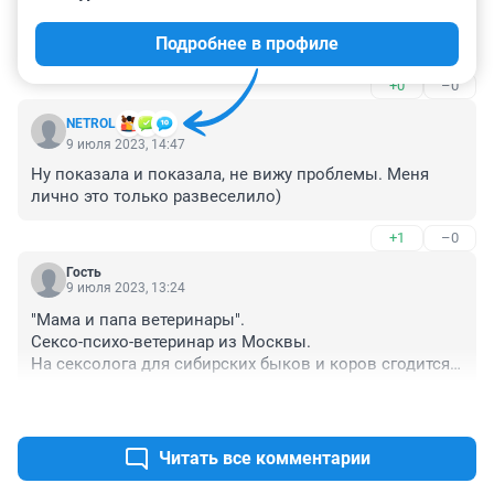
позитивная.. 

Подробнее в профиле
Все ок !
+0
–0
NETROL
9 июля 2023, 14:47
Ну показала и показала, не вижу проблемы. Меня 
лично это только развеселило)
+1
–0
Гость
9 июля 2023, 13:24
"Мама и папа ветеринары".

Сексо-психо-ветеринар из Москвы.

На сексолога для сибирских быков и коров сгодится, 
если постарается.
+2
–0
Читать все комментарии