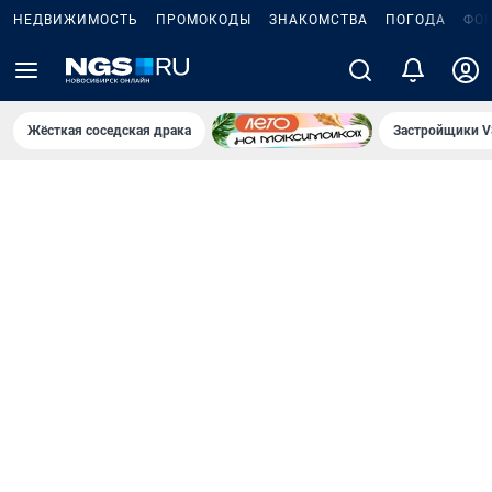
НЕДВИЖИМОСТЬ
ПРОМОКОДЫ
ЗНАКОМСТВА
ПОГОДА
ФО
Жёсткая соседская драка
Застройщики V