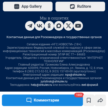
App Gallery
RuStore
Мы в соцсетях
Контактные данные для Роскомнадзора и государственных органов
Сетевое издание «НГС.НОВОСТИ» (18+)
Зарегистрировано Федеральной службой по надзору в сфере связи,
информационных технологий и массовых коммуникаций (Роскомнадзор)
Регистрационный номер ЭЛ № ФС 77— 84683
Учредитель: Общество с ограниченной ответственностью "ИНТЕРНЕТ
ТЕХНОЛОГИИ"
Главный редактор: Громкова Елена Александровна
Адрес редакции: 630099, Россия, Новосибирск, ул. Ленина, д. 12, 6 этаж,
телефон 8 (383) 212-52-52, 8 (923) 157-00-00 (круглосуточно)
Электронный адрес редакции:
ngs@shkulev.ru
Контактные данные для Роскомнадзора и государственных органов:
juristnsk@shkulev.ru
Техподдержка:
help@shkulev.ru
или воспользуйтесь
веб-формой
Связаться с отделом продаж: 8 (383) 212-52-52, 8 (800) 200-03-83 (звонок
103
с сотового бесплатный),
reklamangs@shkulev.ru
Комментарии
Редакция сайта не несет ответственности за достоверность
информации, содержащейся в рекламных объявлениях.