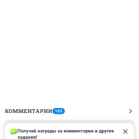
КОММЕНТАРИИ
103
Гость
9 июля 2023, 18:21
Получай награды за комментарии и другие 
задания!
И тема раскрыта и репортаж хороший и мадам 