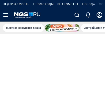
НЕДВИЖИМОСТЬ
ПРОМОКОДЫ
ЗНАКОМСТВА
ПОГОДА
ФО
Жёсткая соседская драка
Застройщики V