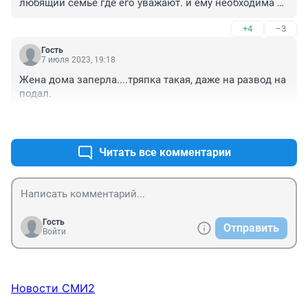
любящий семье где его уважают. и ему необходима 
анестезия чтобы хоть на время забыться от этого 
+4
–3
счастья
Гость
7 июля 2023, 19:18
Жена дома заперла....тряпка такая, даже на развод на 
подал.
+1
–0
Читать все комментарии
Гость
Отправить
Войти
Новости СМИ2