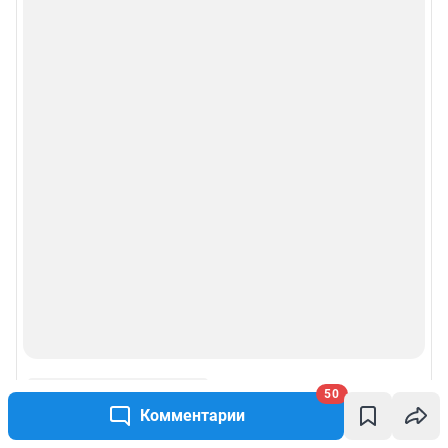
Условиями использования веб-портала и политикой
конфиденциальности персональных данных
Веб-портал распространяется в виде интернет-сервиса, специальные
действия по установке на стороне пользователя не требуются
Политика использования cookies
Рекомендательные системы
Пользовательское соглашение сервиса «Подписка без баннерной
рекламы»
© ООО «Интернет Технологии»
50
Комментарии