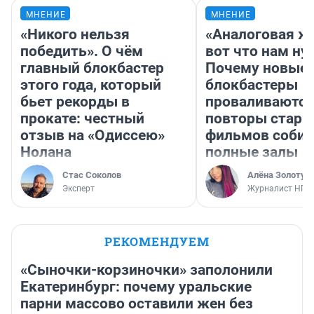
МНЕНИЕ
МНЕНИЕ
«Никого нельзя
«Аналоговая ж
победить». О чём
вот что нам ну
главный блокбастер
Почему новые
этого года, который
блокбастеры
бьет рекорды в
проваливаются,
прокате: честный
повторы стары
отзыв на «Одиссею»
фильмов соби
Нолана
полные залы
Стас Соколов
Алёна Золотух
Эксперт
Журналист НГС
РЕКОМЕНДУЕМ
«Сыночки-корзиночки» заполонили
Екатеринбург: почему уральские
парни массово оставили жен без