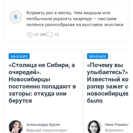
Кормить раз в месяц. Чем хищным или
5
необычным украсить квартиру — смотрим
зелёное разнообразие на выставке экзотики
27 349
15
МНЕНИЕ
МНЕНИЕ
«Столица не Сибири, а
«Почему вы
очередей».
улыбаетесь?»
Новосибирцы
Известный кор
постоянно попадают в
рэпер зажег с 
заторы: откуда они
новосибирцев: 
берутся
было
Александра Бруня
Нина Раневска
Ведущий корреспондент
Журналист