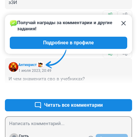
зЗИ
+0
–0
Получай награды за комментарии и другие 
Гость
2 июля 2023, 09:49
задания!
И зачем тогда твой "супермозг" изрыгнул этот комент
Подробнее в профиле
😆😆😆
+0
–0
Антихрист
1 июля 2023, 20:49
И чем знаменита сво в учебниках?
+0
–0
Читать все комментарии
Гость