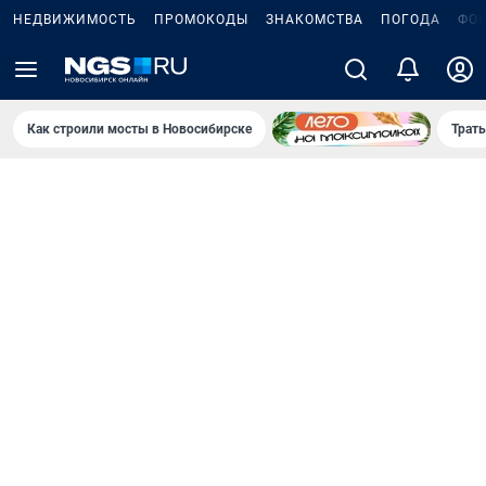
НЕДВИЖИМОСТЬ
ПРОМОКОДЫ
ЗНАКОМСТВА
ПОГОДА
ФО
Как строили мосты в Новосибирске
Траты