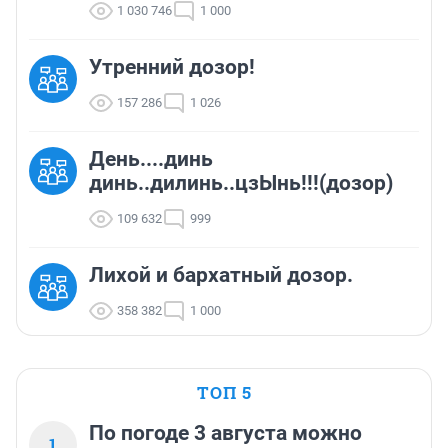
1 030 746
1 000
Утренний дозор!
157 286
1 026
День....динь
динь..дилинь..цзЫнь!!!(дозор)
109 632
999
Лихой и бархатный дозор.
358 382
1 000
ТОП 5
По погоде 3 августа можно
1