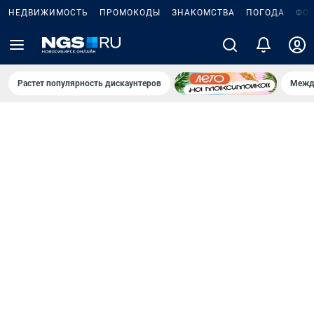
НЕДВИЖИМОСТЬ
ПРОМОКОДЫ
ЗНАКОМСТВА
ПОГОДА
ФО
Растет популярность дискаунтеров
Межд