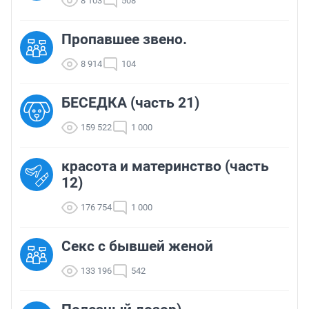
8 103
508
Пропавшее звено.
8 914
104
БЕСЕДКА (часть 21)
159 522
1 000
красота и материнство (часть
12)
176 754
1 000
Секс с бывшей женой
133 196
542