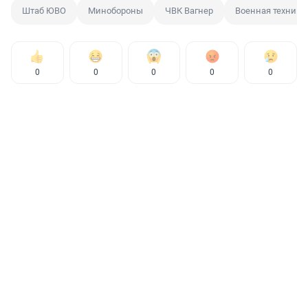
Штаб ЮВО
Минобороны
ЧВК Вагнер
Военная техника
0
0
0
0
0