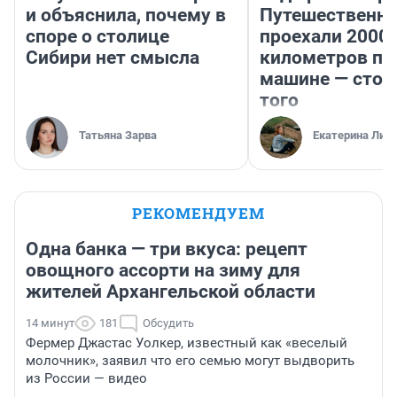
и объяснила, почему в
Путешественн
споре о столице
проехали 2000
Сибири нет смысла
километров по 
машине — стои
того
Татьяна Зарва
Екатерина Лит
РЕКОМЕНДУЕМ
Одна банка — три вкуса: рецепт
овощного ассорти на зиму для
жителей Архангельской области
14 минут
181
Обсудить
Фермер Джастас Уолкер, известный как «веселый
молочник», заявил что его семью могут выдворить
из России — видео