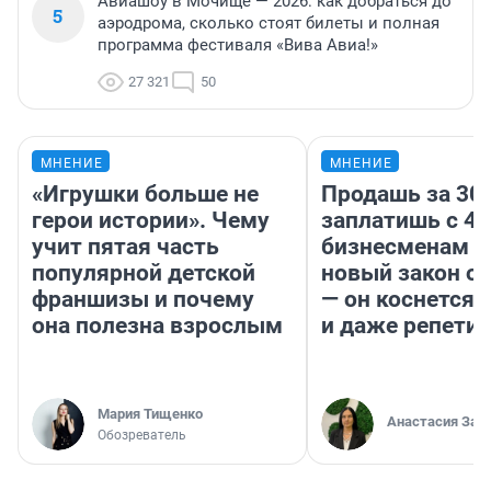
Авиашоу в Мочище — 2026: как добраться до
5
аэродрома, сколько стоят билеты и полная
программа фестиваля «Вива Авиа!»
27 321
50
МНЕНИЕ
МНЕНИЕ
«Игрушки больше не
Продашь за 300
герои истории». Чему
заплатишь с 40
учит пятая часть
бизнесменам г
популярной детской
новый закон о 
франшизы и почему
— он коснется 
она полезна взрослым
и даже репети
Мария Тищенко
Анастасия Зав
Обозреватель