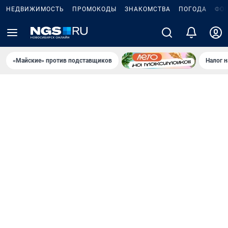
НЕДВИЖИМОСТЬ
ПРОМОКОДЫ
ЗНАКОМСТВА
ПОГОДА
ФО
«Майские» против подставщиков
Налог 