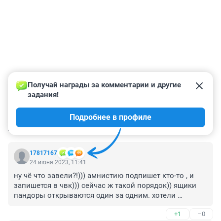
Получай награды за комментарии и другие 
задания!
Подробнее в профиле
КОММЕНТАРИИ
78
17817167
24 июня 2023, 11:41
ну чё что завели?!))) амнистию подпишет кто-то , и 
запишется в чвк))) сейчас ж такой порядок)) ящики 
пандоры открываются один за одним. хотели 
противобортствующую сторону зэками напугать, типа 
+1
–0
беспредельшики, терять нечего, а обернулось во как