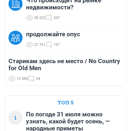
Что происходит на рынке
недвижимости?
38 222
337
продолжайте опус
27 761
197
Старикам здесь не место / No Country
for Old Men
13 584
34
ТОП 5
По погоде 31 июля можно
1
узнать, какой будет осень, —
народные приметы