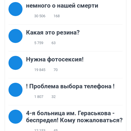
немного о нашей смерти
30 506
168
Какая это резина?
5 759
63
Нужна фотосексия!
19 845
70
! Проблема выбора телефона !
1 807
32
4-я больница им. Гераськова -
беспредел! Кому пожаловаться?
12 153
45