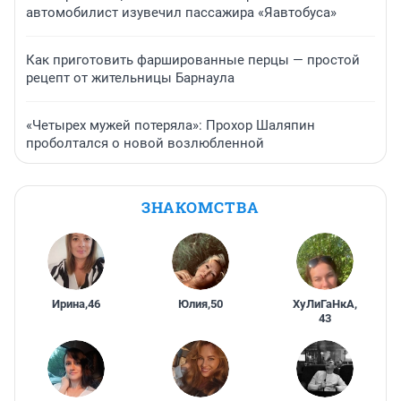
автомобилист изувечил пассажира «Яавтобуса»
Как приготовить фаршированные перцы — простой
рецепт от жительницы Барнаула
«Четырех мужей потеряла»: Прохор Шаляпин
проболтался о новой возлюбленной
ЗНАКОМСТВА
Ирина
,
46
Юлия
,
50
ХуЛиГаНкА
,
43