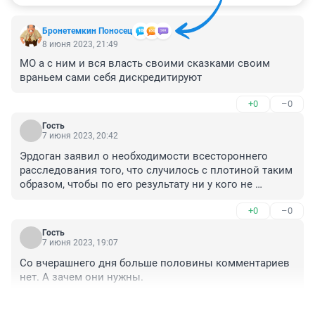
Бронетемкин Поносец
8 июня 2023, 21:49
МО а с ним и вся власть своими сказками своим 
враньем сами себя дискредитируют
+0
–0
Гость
7 июня 2023, 20:42
Эрдоган заявил о необходимости всестороннего 
расследования того, что случилось с плотиной таким 
образом, чтобы по его результату ни у кого не 
оставалось сомнений. Он предложил сформировать 
+0
–0
комиссию с участием российских и украинских 
экспертов, представителей ООН и международного 
Гость
сообщества. Эрдоган заявил Путину, что Турция 
7 июня 2023, 19:07
готова содействовать в этом.
Со вчерашнего дня больше половины комментариев 
нет. А зачем они нужны.
+1
–0