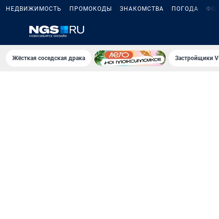
НЕДВИЖИМОСТЬ
ПРОМОКОДЫ
ЗНАКОМСТВА
ПОГОДА
ФО
Жёсткая соседская драка
Застройщики V