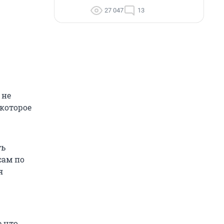
27 047
13
 не
 которое
ть
сам по
я
е что