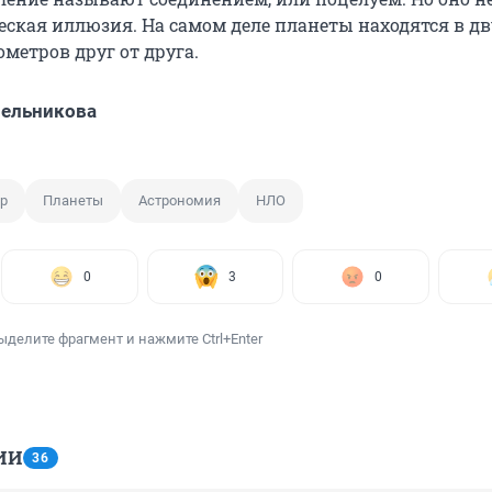
еская иллюзия. На самом деле планеты находятся в дв
метров друг от друга.
Мельникова
р
Планеты
Астрономия
НЛО
0
3
0
ыделите фрагмент и нажмите Ctrl+Enter
ИИ
36