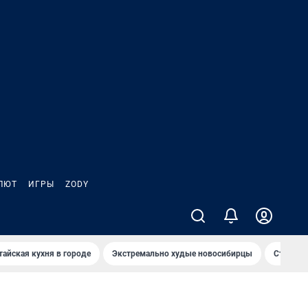
ЛЮТ
ИГРЫ
ZODY
тайская кухня в городе
Экстремально худые новосибирцы
Старт те