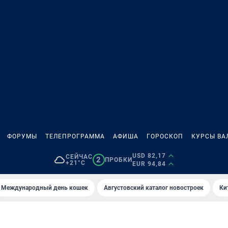
ФОРУМЫ
ТЕЛЕПРОГРАММА
АФИША
ГОРОСКОП
КУРСЫ ВА
USD 82,17
СЕЙЧАС
2
ПРОБКИ
+21°C
EUR 94,84
Международный день кошек
Августовский каталог новостроек
Ки