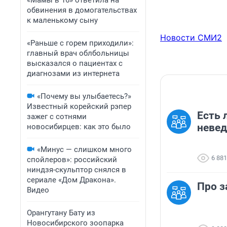
«Мамы в 16» ответила на
обвинения в домогательствах
к маленькому сыну
Новости СМИ2
«Раньше с горем приходили»:
главный врач облбольницы
высказался о пациентах с
диагнозами из интернета
«Почему вы улыбаетесь?»
Известный корейский рэпер
Есть 
зажег с сотнями
невед
новосибирцев: как это было
«Минус — слишком много
6 881
спойлеров»: российский
ниндзя-скульптор снялся в
сериале «Дом Дракона».
Про з
Видео
Орангутану Бату из
Новосибирского зоопарка