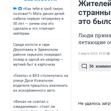
Жителей
«Как тебя в гроб такую
странные
положат?» Мать двоих детей
набила первую татуировку в
это был
50 лет — зачем она это
сделала и что отвечает
хейтерам
Люди приня
летающие о
Среди копоти и гари.
Двухэтажку в Здвинском
2 марта 2023, 19:22
районе серьезно повредил
пожар в одной из квартир —
жуткий быт в карточках
36
коммен
«Газель» и ВАЗ столкнулись на
улице Дуси Ковальчук:
водителя пришлось извлекать
из искорёженного авто
«Финал не совпал с
Не удалось загр
ожиданиями»: стоит ли