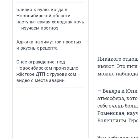
Близко к нулю: когда в
Новосибирской области
наступит самая холодная ночь
— изучаем прогноз
Аджика на зиму: три простых
и вкусных рецепта
Никакого отнош
Снёс ограждение: под
имеют. Это лиш
Новосибирском произошло
можно наблюдать
жёсткое ДТП с грузовиком —
видео с места аварии
— Венера и Юпит
атмосфера, кот
себе очень боль
Роменская, нау
Валентины Тер
Это небесное яв