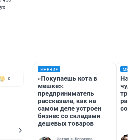
ух
МНЕНИЕ
МНЕНИ
«Покупаешь кота в
Насле
0
мешке»:
чудом
предприниматель
транс
рассказала, как на
разне
самом деле устроен
совет
бизнес со складами
дешевых товаров
Наталья Шорохова