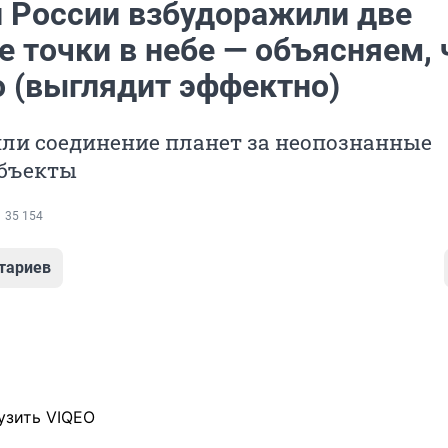
 России взбудоражили две
 точки в небе — объясняем, 
о (выглядит эффектно)
ли соединение планет за неопознанные
бъекты
35 154
тариев
узить VIQEO