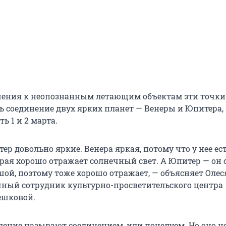
ения к неопознанным летающим объектам эти точки
ь соединение двух ярких планет — Венеры и Юпитера,
 1 и 2 марта.
ер довольно яркие. Венера яркая, потому что у нее ес
орая хорошо отражает солнечный свет. А Юпитер — он 
шой, поэтому тоже хорошо отражает, — объясняет Олес
чный сотрудник культурно-просветительского центра
ешковой.
ление называют соединением, или поцелуем. Но оно н