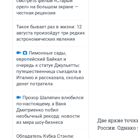
смотреть фильм «Старый
орел» на большом экране —
честная рецензия
Такое бывает раз в жизни: 12
августа произойдут три редких
астрономических явления
Лимонные сады,
европейский Байкал и
очередь к статуе Джульетты:
путешественница съездила в
Италию и рассказала, сколько
денег потратила
Прохор Шаляпин влюбился
по-настоящему, а Ваня
Дмитриенко побил
необычный рекорд: новости
Две яркие точк
из мира шоу-бизнеса
России. Однако 
Обладатель Кубка Стэнли: