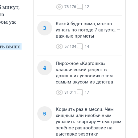
5 минут,
78 176
12
та.
ром уж
Какой будет зима, можно
3
узнать по погоде 7 августа, —
важные приметы
ть выше.
57 104
14
Пирожное «Картошка»:
4
классический рецепт в
домашних условиях с тем
самым вкусом из детства
31 011
17
Кормить раз в месяц. Чем
5
хищным или необычным
украсить квартиру — смотрим
зелёное разнообразие на
выставке экзотики