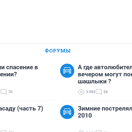
ФОРУМЫ
ли спасение в
А где автолюбите
ении?
вечером могут по
шашлыки ?
70
3 093
54
асаду (часть 7)
Зимние постреля
2010