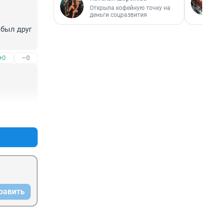
Открыла кофейную точку на
деньги соцразвития
был друг 
+0
–0
+0
–0
равить