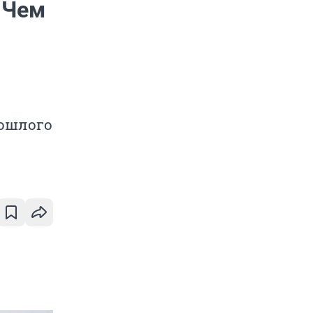
 Чем
рошлого