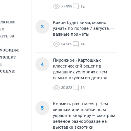
77 999
12
режиме
Какой будет зима, можно
3
но
узнать по погоде 7 августа, —
важные приметы
ать за
54 569
14
 турфирм
 спешат
Пирожное «Картошка»:
а
4
классический рецепт в
полную
домашних условиях с тем
самым вкусом из детства
30 823
16
Кормить раз в месяц. Чем
5
хищным или необычным
украсить квартиру — смотрим
зелёное разнообразие на
выставке экзотики