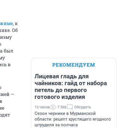
ежиме
, к
нке. Об
ризму
ю
да был
му
РЕКОМЕНДУЕМ
ись в
Лицевая гладь для
чайников: гайд от набора
о
петель до первого
сией —
готового изделия
в
13 часов
7 566
Обсудить
ее
Сезон черники в Мурманской
одят
области: рецепт хрустящего ягодного
штруделя за полчаса