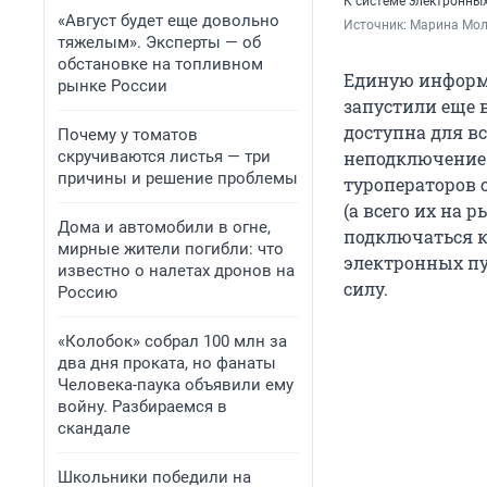
К системе электронных
«Август будет еще довольно
Источник: 
Марина Мол
тяжелым». Эксперты — об
обстановке на топливном
Единую информ
рынке России
запустили еще в
доступна для в
Почему у томатов
скручиваются листья — три
неподключение к
причины и решение проблемы
туроператоров 
(а всего их на 
Дома и автомобили в огне,
подключаться к
мирные жители погибли: что
электронных пу
известно о налетах дронов на
силу.
Россию
«Колобок» собрал 100 млн за
два дня проката, но фанаты
Человека-паука объявили ему
войну. Разбираемся в
скандале
Школьники победили на