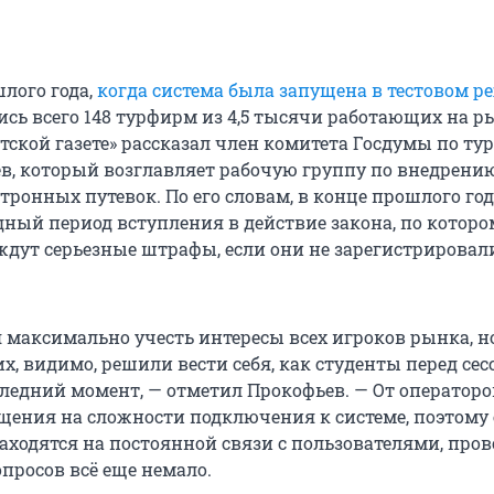
лого года,
когда система была запущена в тестовом р
сь всего 148 турфирм из 4,5 тысячи работающих на ры
тской газете» рассказал член комитета Госдумы по ту
в, который возглавляет рабочую группу по внедрени
тронных путевок. По его словам, в конце прошлого го
дный период вступления в действие закона, по которо
ждут серьезные штрафы, если они не зарегистрировал
 максимально учесть интересы всех игроков рынка, н
х, видимо, решили вести себя, как студенты перед сес
следний момент, — отметил Прокофьев. — От операторо
щения на сложности подключения к системе, поэтому 
аходятся на постоянной связи с пользователями, пров
просов всё еще немало.