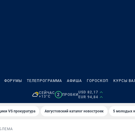
ФОРУМЫ
ТЕЛЕПРОГРАММА
АФИША
ГОРОСКОП
КУРСЫ ВА
USD 82,17
СЕЙЧАС
2
ПРОБКИ
+13°C
EUR 94,84
ики VS прокуратура
Августовский каталог новостроек
5 молодых н
БЛЕМА