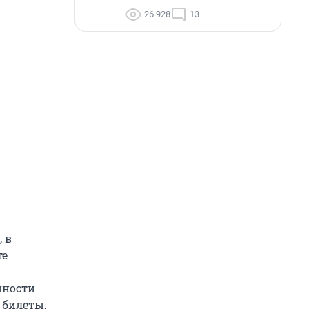
26 928
13
 в
те
нности
 билеты,