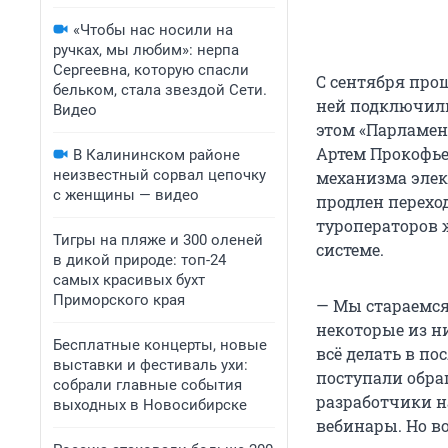
«Чтобы нас носили на
ручках, мы любим»: нерпа
Сергеевна, которую спасли
С сентября прош
бельком, стала звездой Сети.
ней подключили
Видео
этом «Парламен
Артем Прокофье
В Калининском районе
неизвестный сорвал цепочку
механизма элек
с женщины — видео
продлен перехо
туроператоров 
Тигры на пляже и 300 оленей
системе.
в дикой природе: топ-24
самых красивых бухт
Приморского края
— Мы стараемся
некоторые из ни
Бесплатные концерты, новые
всё делать в по
выставки и фестиваль ухи:
поступали обра
собрали главные события
разработчики н
выходных в Новосибирске
вебинары. Но во