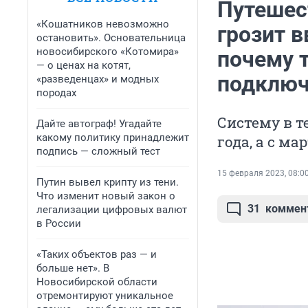
Путешес
«Кошатников невозможно
грозит в
остановить». Основательница
новосибирского «Котомира»
почему 
— о ценах на котят,
подключ
«разведенцах» и модных
породах
Систему в т
Дайте автограф! Угадайте
какому политику принадлежит
года, а с м
подпись — сложный тест
15 февраля 2023, 08:0
Путин вывел крипту из тени.
Что изменит новый закон о
31
коммен
легализации цифровых валют
в России
«Таких объектов раз — и
больше нет». В
Новосибирской области
отремонтируют уникальное