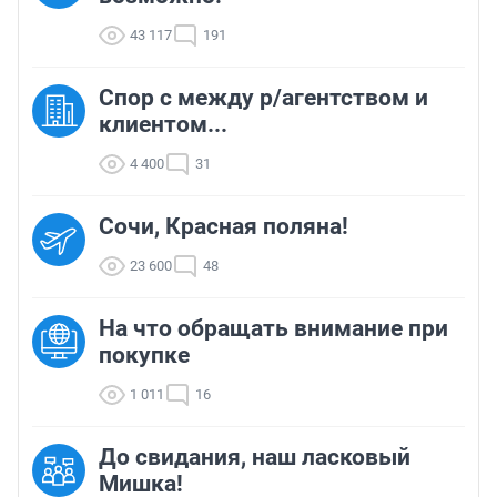
43 117
191
Спор с между р/агентством и
клиентом...
4 400
31
Сочи, Красная поляна!
23 600
48
На что обращать внимание при
покупке
1 011
16
До свидания, наш ласковый
Мишка!