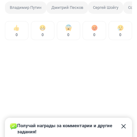
Владимир Путин
Дмитрий Песков
Сергей Шойгу
Сол
0
0
0
0
0
Получай награды за комментарии и другие 
задания!