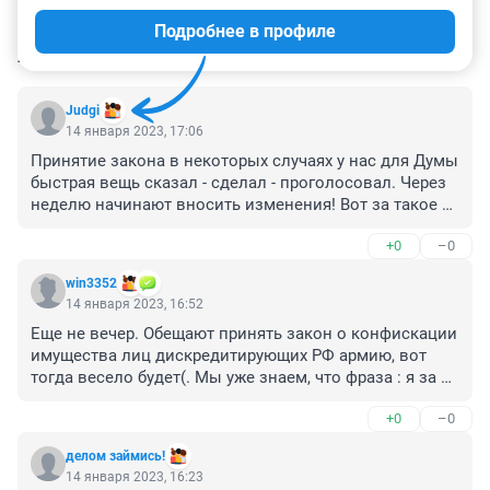
Подробнее в профиле
КОММЕНТАРИИ
179
Judgi
14 января 2023, 17:06
Принятие закона в некоторых случаях у нас для Думы 
быстрая вещь сказал - сделал - проголосовал. Через 
неделю начинают вносить изменения! Вот за такое 
необходимо наказывать. Минимум года два три, 
+0
–0
закон не должен меняться. И насчет призывного. А 
если у призывника 21 года уже есть ипотека, кредит! 
win3352
Кто за время службы будет всё это оплачивать. И до 
14 января 2023, 16:52
30 лет теперь получается не нужно заводить семью! 
Еще не вечер. Обещают принять закон о конфискации 
Видно продолжительность жизни мужчин у нас очень 
имущества лиц дискредитирующих РФ армию, вот 
увеличилась. Было 27 максимум, так и оставили бы.
тогда весело будет(. Мы уже знаем, что фраза : я за 
мир ее дискредитирует. А зоны освобождают набирая 
+0
–0
в ЧВК народ, для того, что бы было куда 
политических сажать, как в 30-е года прошлого века
делом займись!
14 января 2023, 16:23