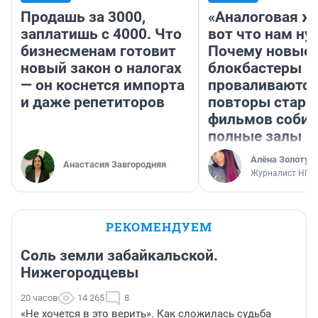
Продашь за 3000,
«Аналоговая ж
заплатишь с 4000. Что
вот что нам ну
бизнесменам готовит
Почему новые
новый закон о налогах
блокбастеры
— он коснется импорта
проваливаются,
и даже репетиторов
повторы стары
фильмов соби
полные залы
Алёна Золотух
Анастасия Завгородняя
Журналист НГС
РЕКОМЕНДУЕМ
Соль земли забайкальской.
Нижегородцевы
20 часов
14 265
8
«Не хочется в это верить». Как сложилась судьба