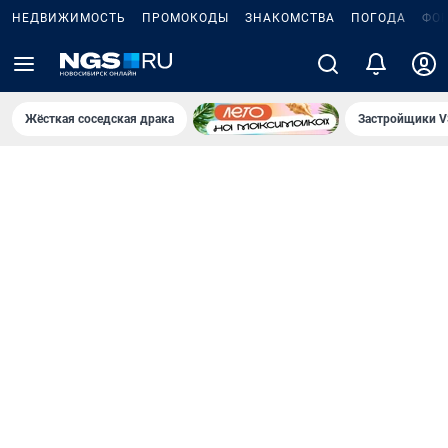
НЕДВИЖИМОСТЬ
ПРОМОКОДЫ
ЗНАКОМСТВА
ПОГОДА
ФО
Жёсткая соседская драка
Застройщики V