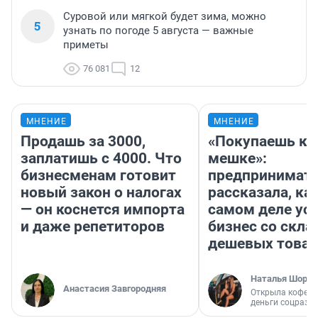
Суровой или мягкой будет зима, можно
5
узнать по погоде 5 августа — важные
приметы
76 081
12
МНЕНИЕ
МНЕНИЕ
Продашь за 3000,
«Покупаешь ко
заплатишь с 4000. Что
мешке»:
бизнесменам готовит
предпринимат
новый закон о налогах
рассказала, как
— он коснется импорта
самом деле ус
и даже репетиторов
бизнес со скл
дешевых това
Наталья Шорох
Анастасия Завгородняя
Открыла кофейн
деньги соцразв