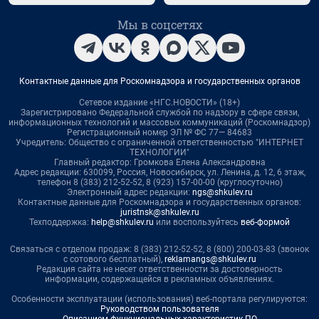
Мы в соцсетях
Контактные данные для Роскомнадзора и государственных органов
Сетевое издание «НГС.НОВОСТИ» (18+)
Зарегистрировано Федеральной службой по надзору в сфере связи,
информационных технологий и массовых коммуникаций (Роскомнадзор)
Регистрационный номер ЭЛ № ФС 77— 84683
Учредитель: Общество с ограниченной ответственностью "ИНТЕРНЕТ
ТЕХНОЛОГИИ"
Главный редактор: Громкова Елена Александровна
Адрес редакции: 630099, Россия, Новосибирск, ул. Ленина, д. 12, 6 этаж,
телефон 8 (383) 212-52-52, 8 (923) 157-00-00 (круглосуточно)
Электронный адрес редакции:
ngs@shkulev.ru
Контактные данные для Роскомнадзора и государственных органов:
juristnsk@shkulev.ru
Техподдержка:
help@shkulev.ru
или воспользуйтесь
веб-формой
Связаться с отделом продаж: 8 (383) 212-52-52, 8 (800) 200-03-83 (звонок
с сотового бесплатный),
reklamangs@shkulev.ru
Редакция сайта не несет ответственности за достоверность
информации, содержащейся в рекламных объявлениях.
Особенности эксплуатации (использования) веб-портала регулируются:
Руководством пользователя
Описанием функциональных характеристик ПО