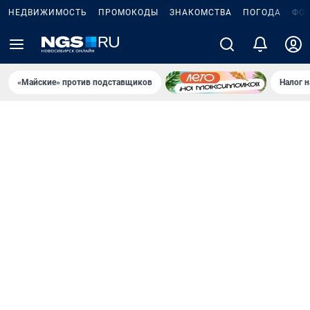
НЕДВИЖИМОСТЬ
ПРОМОКОДЫ
ЗНАКОМСТВА
ПОГОДА
ФО
«Майские» против подставщиков
Налог 