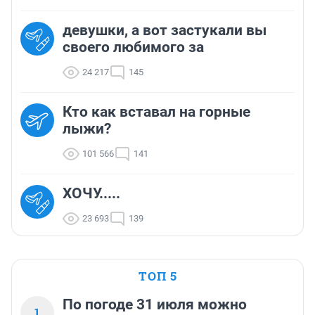
девушки, а вот застукали вы
своего любимого за
24 217
145
Кто как вставал на горные
лыжи?
101 566
141
ХОЧУ.....
23 693
139
ТОП 5
По погоде 31 июля можно
1