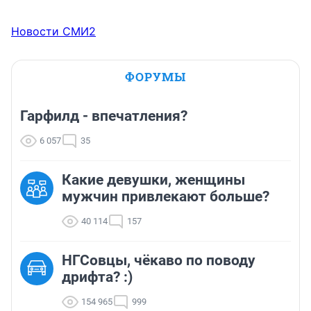
формирований Украины в Соледаре с начала осени 
2022 года, по данным RT, могут составлять порядка 20
Новости СМИ2
—25 тыс. человек.
ФОРУМЫ
Гарфилд - впечатления?
6 057
35
Какие девушки, женщины
мужчин привлекают больше?
40 114
157
НГСовцы, чёкаво по поводу
дрифта? :)
154 965
999