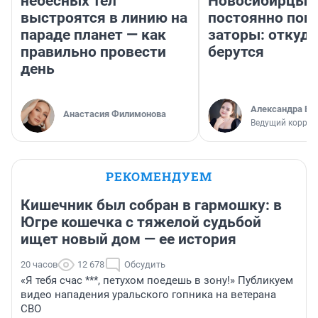
небесных тел
Новосибирцы
выстроятся в линию на
постоянно поп
параде планет — как
заторы: откуда
правильно провести
берутся
день
Александра Бр
Анастасия Филимонова
Ведущий коррес
РЕКОМЕНДУЕМ
Кишечник был собран в гармошку: в
Югре кошечка с тяжелой судьбой
ищет новый дом — ее история
20 часов
12 678
Обсудить
«Я тебя счас ***, петухом поедешь в зону!» Публикуем
видео нападения уральского гопника на ветерана
СВО