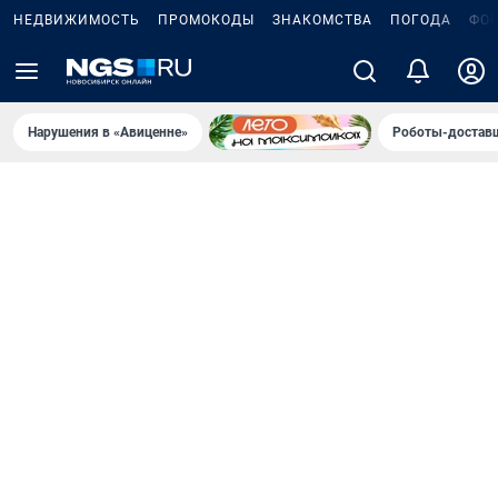
НЕДВИЖИМОСТЬ
ПРОМОКОДЫ
ЗНАКОМСТВА
ПОГОДА
ФО
Нарушения в «Авиценне»
Роботы-доставщ