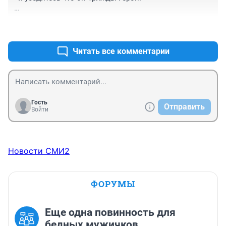
Это все что надо про эту награду знать. И - все что 
+0
–2
надо знать про тех кого ею награждают.
Читать все комментарии
Гость
Отправить
Войти
Новости СМИ2
ФОРУМЫ
Еще одна повинность для
бедных мужичков