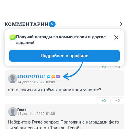
КОММЕНТАРИИ
5
Получай награды за комментарии и другие 
Гость
14 декабря 2022, 08:48
задания!
вояки опять наполучали наград, а мобилизованные и 
Подробнее в профиле
призывники кресты на кладбищах !
+0
–0
54868276713824
14 декабря 2022, 03:09
это в каких они стрёмах принимали участие?
+0
–2
Гость
14 декабря 2022, 01:30
Наберите в Гугле запрос: Пригожин с наградами фото 
- и убедитесь что он Трижды Герой.
