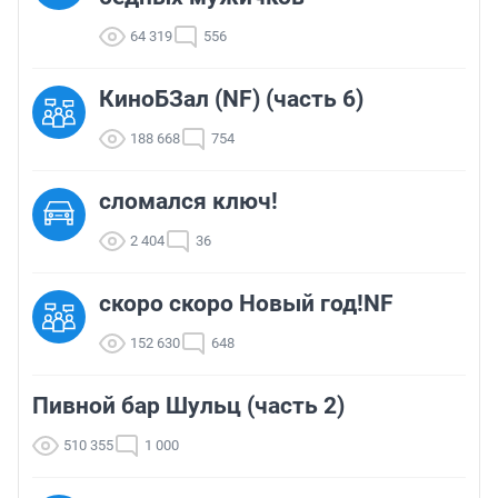
64 319
556
КиноБЗал (NF) (часть 6)
188 668
754
сломался ключ!
2 404
36
скоро скоро Новый год!NF
152 630
648
Пивной бар Шульц (часть 2)
510 355
1 000