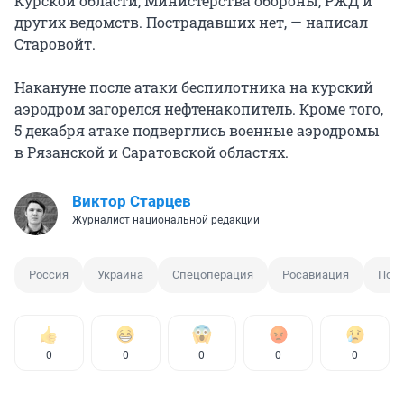
Курской области, Министерства обороны, РЖД и
других ведомств. Пострадавших нет, — написал
Старовойт.
Накануне после атаки беспилотника на курский
аэродром загорелся нефтенакопитель. Кроме того,
5 декабря атаке подверглись военные аэродромы
в Рязанской и Саратовской областях.
Виктор Старцев
Журналист национальной редакции
Россия
Украина
Спецоперация
Росавиация
Пот
0
0
0
0
0