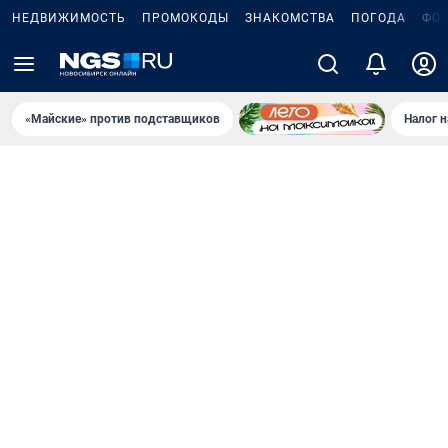
НЕДВИЖИМОСТЬ
ПРОМОКОДЫ
ЗНАКОМСТВА
ПОГОДА
ФО
«Майские» против подставщиков
Налог 