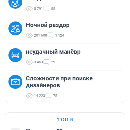
8 791
55
Ночной раздор
201 608
1 124
неудачный манёвр
3 463
29
Сложности при поиске
дизайнеров
14 223
75
ТОП 5