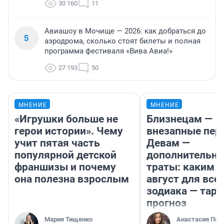
30 160
11
Авиашоу в Мочище — 2026: как добраться до
5
аэродрома, сколько стоят билеты и полная
программа фестиваля «Вива Авиа!»
27 193
50
МНЕНИЕ
МНЕНИЕ
«Игрушки больше не
Близнецам —
герои истории». Чему
внезапные пер
учит пятая часть
Девам —
популярной детской
дополнительн
франшизы и почему
траты: каким б
она полезна взрослым
август для все
зодиака — таро
прогноз
Мария Тищенко
Анастасия Пер