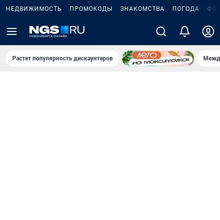
НЕДВИЖИМОСТЬ
ПРОМОКОДЫ
ЗНАКОМСТВА
ПОГОДА
ФО
Растет популярность дискаунтеров
Межд