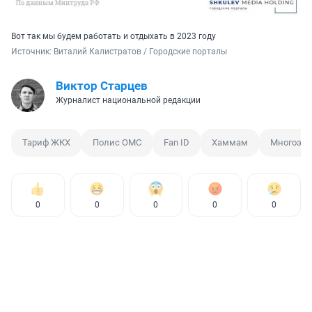
Вот так мы будем работать и отдыхать в 2023 году
Источник: 
Виталий Калистратов / Городские порталы
Виктор Старцев
Журналист национальной редакции
Тариф ЖКХ
Полис ОМС
Fan ID
Хаммам
Многоэта
0
0
0
0
0