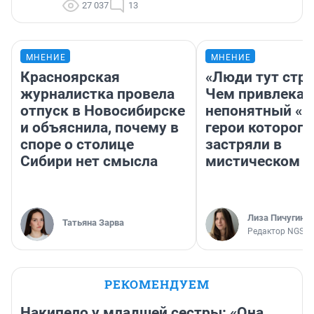
27 037
13
МНЕНИЕ
МНЕНИЕ
Красноярская
«Люди тут стр
журналистка провела
Чем привлекае
отпуск в Новосибирске
непонятный «Н
и объяснила, почему в
герои которого
споре о столице
застряли в
Сибири нет смысла
мистическом о
Лиза Пичугина
Татьяна Зарва
Редактор NGS.R
РЕКОМЕНДУЕМ
Накипело у младшей сестры: «Она