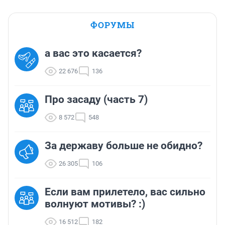
ФОРУМЫ
а вас это касается?
22 676
136
Про засаду (часть 7)
8 572
548
За державу больше не обидно?
26 305
106
Если вам прилетело, вас сильно
волнуют мотивы? :)
16 512
182