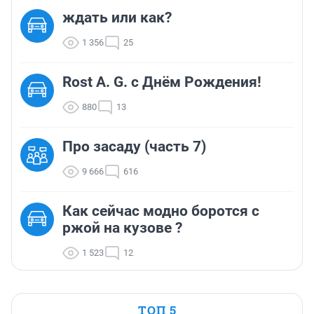
ждать или как?
1 356
25
Rost A. G. с Днём Рождения!
880
13
Про засаду (часть 7)
9 666
616
Как сейчас модно боротся с
ржой на кузове ?
1 523
12
ТОП 5