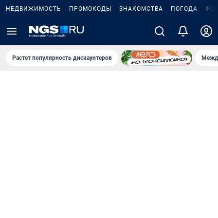
НЕДВИЖИМОСТЬ
ПРОМОКОДЫ
ЗНАКОМСТВА
ПОГОДА
ФО
Растет популярность дискаунтеров
Межд