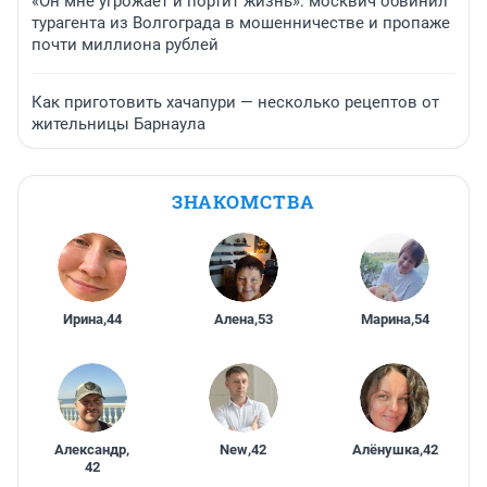
«Он мне угрожает и портит жизнь»: москвич обвинил
турагента из Волгограда в мошенничестве и пропаже
почти миллиона рублей
Как приготовить хачапури — несколько рецептов от
жительницы Барнаула
ЗНАКОМСТВА
Ирина
,
44
Алена
,
53
Марина
,
54
Александр
,
New
,
42
Алёнушка
,
42
42