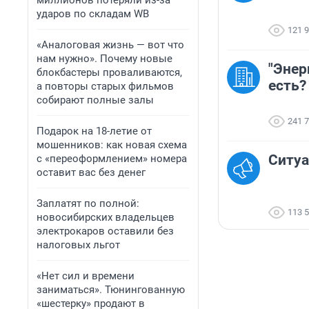
миллионов потеряли из-за
ударов по складам WB
121 
«Аналоговая жизнь — вот что
нам нужно». Почему новые
"Энер
блокбастеры проваливаются,
есть?
а повторы старых фильмов
собирают полные залы
241 
Подарок на 18-летие от
мошенников: как новая схема
Ситуа
с «переоформлением» номера
оставит вас без денег
Заплатят по полной:
113 
новосибирских владельцев
электрокаров оставили без
налоговых льгот
«Нет сил и времени
заниматься». Тюнингованную
«шестерку» продают в