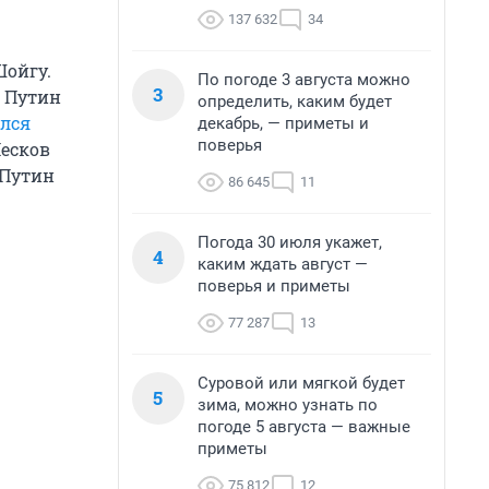
137 632
34
Шойгу.
По погоде 3 августа можно
3
 Путин
определить, каким будет
лся
декабрь, — приметы и
поверья
Песков
Путин
86 645
11
Погода 30 июля укажет,
4
каким ждать август —
поверья и приметы
77 287
13
Суровой или мягкой будет
5
зима, можно узнать по
погоде 5 августа — важные
приметы
75 812
12