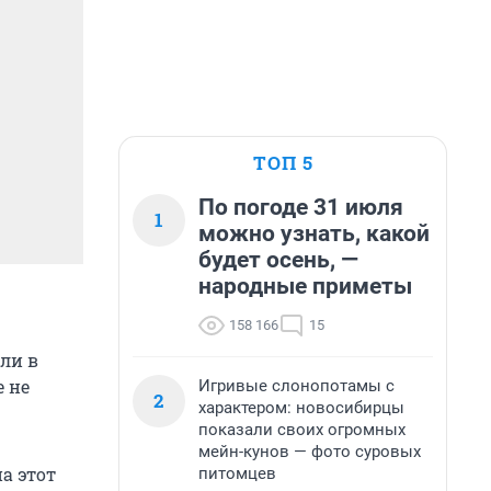
ТОП 5
По погоде 31 июля
1
можно узнать, какой
будет осень, —
народные приметы
158 166
15
ли в
е не
Игривые слонопотамы с
2
характером: новосибирцы
показали своих огромных
мейн-кунов — фото суровых
а этот
питомцев