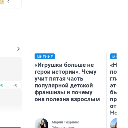
0
МНЕНИЕ
МНЕНИ
«Игрушки больше не
«Нико
герои истории». Чему
побед
учит пятая часть
главн
популярной детской
этого
+0
–0
франшизы и почему
бьет 
она полезна взрослым
прока
отзыв
Нолан
+0
–0
Мария Тищенко
Обозреватель