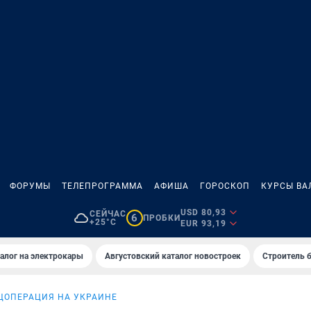
ФОРУМЫ
ТЕЛЕПРОГРАММА
АФИША
ГОРОСКОП
КУРСЫ ВА
USD 80,93
СЕЙЧАС
6
ПРОБКИ
+25°C
EUR 93,19
алог на электрокары
Августовский каталог новостроек
Строитель б
ЦОПЕРАЦИЯ НА УКРАИНЕ