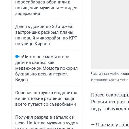
новосибирцев обвинили в
похищении мужчины — видео
задержания
Девять домов до 30 этажей:
застройщик раскрыл планы
на новый микрорайон по КРТ
на улице Кирова
«Чисто все мамы и все
дети на свете»: как
медвежонок Момота покорил
буквально весь интернет.
Частичная мобилизаци
Видео
Источник: 
Артём Устю
Опасная петрушка и ядовитая
Пресс-секретарь
вишня: какие растения чаще
России вторая в
всего путают со съедобными
ведут обсужден
Получил разряд в затылок и
шею. На Алтае мужчина чудом
— Я не могу го
выжил после удара молнии