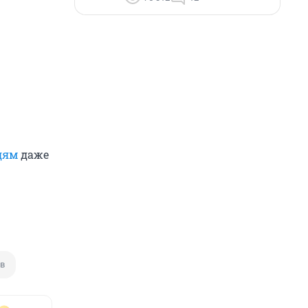
дям
даже
в