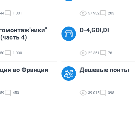
944
1 001
57 932
203
гомонтаж'ники"
D-4,GDI,DI
 (часть 4)
750
1 000
22 351
78
ция во Франции
Дешевые понты
559
453
39 015
398