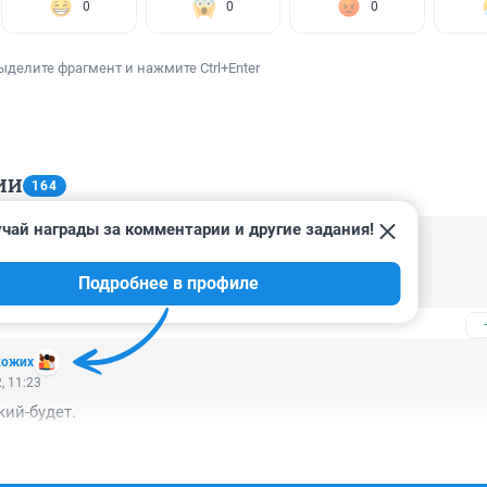
0
0
0
ыделите фрагмент и нажмите Ctrl+Enter
ИИ
164
чай награды за комментарии и другие задания!
, 16:31
Подробнее в профиле
то это?
кожих
, 11:23
кий-будет.