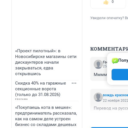
0
Увидели опечатку? В
КОММЕНТАР
«Проект пилотный»: в
Новосибирске магазины сети
Полу
дискаунтеров начали
Гость
25 ноября 2022
закрываться, едва
открывшись
Мммм народ, а к
Скидка 40% на гаражные
секционные ворота
(только до 31.08.2026)
вождь красно
22 ноября 2022
«Покупаешь кота в мешке»:
Перевод на русс
предприниматель рассказала,
как на самом деле устроен
бизнес со складами дешевых