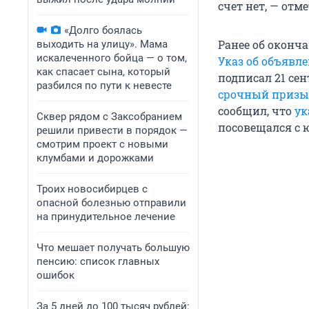
счет нет, — отм
«Долго боялась
Ранее об окон
выходить на улицу». Мама
искалеченного бойца — о том,
Указ об объявл
как спасает сына, который
подписал 21 се
разбился по пути к невесте
срочный призы
сообщил, что
ук
Сквер рядом с Заксобранием
посовещался с 
решили привести в порядок —
смотрим проект с новыми
клумбами и дорожками
Троих новосибирцев с
опасной болезнью отправили
на принудительное лечение
Что мешает получать большую
пенсию: список главных
ошибок
За 5 дней до 100 тысяч рублей: