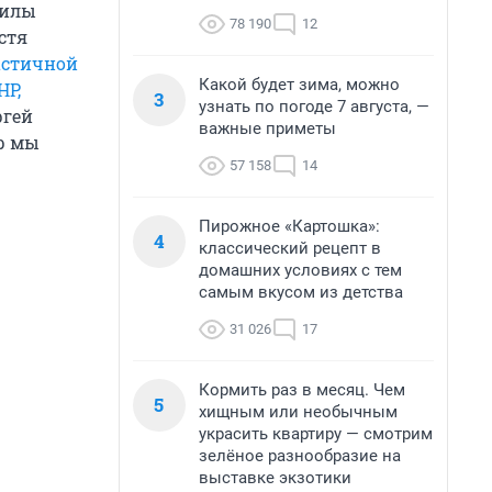
силы
78 190
12
устя
астичной
Какой будет зима, можно
НР,
3
узнать по погоде 7 августа, —
ргей
важные приметы
р мы
57 158
14
Пирожное «Картошка»:
4
классический рецепт в
домашних условиях с тем
самым вкусом из детства
31 026
17
Кормить раз в месяц. Чем
5
хищным или необычным
украсить квартиру — смотрим
зелёное разнообразие на
выставке экзотики