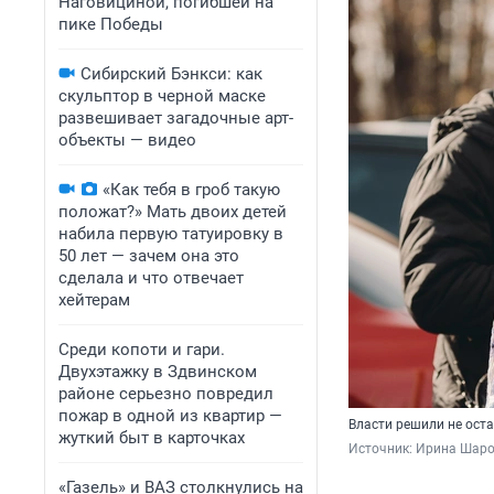
Наговициной, погибшей на
пике Победы
Сибирский Бэнкси: как
скульптор в черной маске
развешивает загадочные арт-
объекты — видео
«Как тебя в гроб такую
положат?» Мать двоих детей
набила первую татуировку в
50 лет — зачем она это
сделала и что отвечает
хейтерам
Среди копоти и гари.
Двухэтажку в Здвинском
районе серьезно повредил
пожар в одной из квартир —
Власти решили не ост
жуткий быт в карточках
Источник: 
Ирина Шаров
«Газель» и ВАЗ столкнулись на