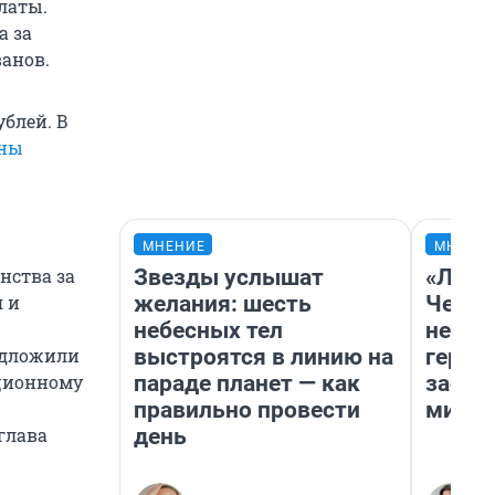
платы.
а за
ванов.
блей. В
жны
МНЕНИЕ
МНЕНИ
Звезды услышат
«Люди
нства за
желания: шесть
Чем п
я и
небесных тел
непон
выстроятся в линию на
герои
едложили
параде планет — как
застр
уционному
правильно провести
мисти
день
глава