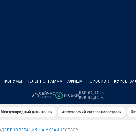
ФОРУМЫ
ТЕЛЕПРОГРАММА
АФИША
ГОРОСКОП
КУРСЫ ВА
USD 82,17
СЕЙЧАС
2
ПРОБКИ
+21°C
EUR 94,84
Международный день кошек
Августовский каталог новостроек
Ки
ОД
СПЕЦОПЕРАЦИЯ НА УКРАИНЕ
ОБЗОР