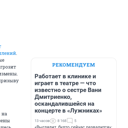
т
плений
.
ые
РЕКОМЕНДУЕМ
 грозит
 измены.
Работает в клинике и
 призыву
играет в театре — что
известно о сестре Вани
Дмитриенко,
оскандалившейся на
концерте в «Лужниках»
 на
сены
13 часов
8 168
5
ались
«Выглядит, будто сейчас развалится»: