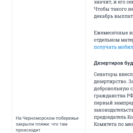
значит, и его с
Чтобы такого н
декабрь выплатя
Ежемесячные вы
отдельном мате
получать моби
Дезертиров буд
Сенаторы внесл
дезертирство. 
добровольную с
гражданства РФ
первый зампред
законодательст
председатель Ко
На Черноморском побережье
Комитета по ме
закрыли пляжи: что там
происходит