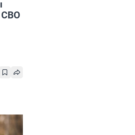
ы
и СВО