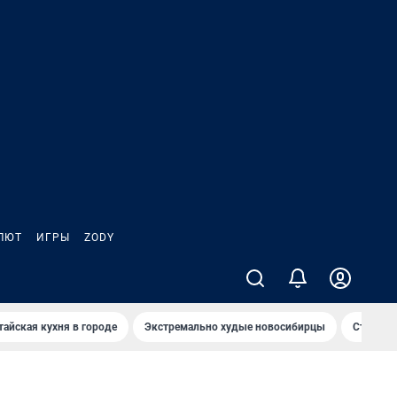
ЛЮТ
ИГРЫ
ZODY
тайская кухня в городе
Экстремально худые новосибирцы
Старт те