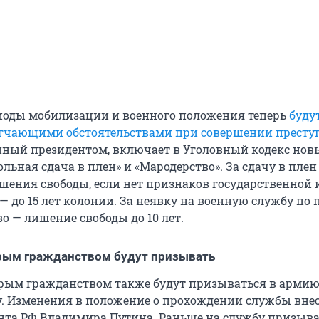
иоды мобилизации и военного положения теперь
буду
ягчающими обстоятельствами при совершении престу
нный президентом, включает в Уголовный кодекс нов
ольная сдача в плен» и «Мародерство». За сдачу в плен
лишения свободы, если нет признаков государственной
— до 15 лет колонии. За неявку на военную службу по
о — лишение свободы до 10 лет.
орым гражданством будут призывать
орым гражданством также будут призываться в армию
. Изменения в положение о прохождении службы вне
нта РФ Владимира Путина. Раньше на службу призыв