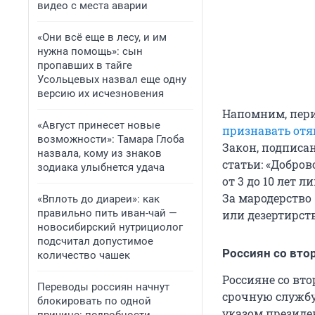
видео с места аварии
«Они всё еще в лесу, и им
нужна помощь»: сын
пропавших в тайге
Усольцевых назвал еще одну
версию их исчезновения
Напомним, пер
«Август принесет новые
признавать от
возможности»: Тамара Глоба
Закон, подписа
назвала, кому из знаков
статьи: «Добров
зодиака улыбнется удача
от 3 до 10 лет 
За мародерство 
«Вплоть до диареи»: как
правильно пить иван-чай —
или дезертирств
новосибирский нутрициолог
подсчитал допустимое
Россиян со вт
количество чашек
Россияне со вт
Переводы россиян начнут
срочную службу
блокировать по одной
указом президе