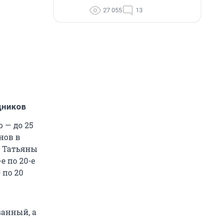
27 055
13
дников
 — до 25
нов в
ы Татьяны
е по 20-е
 по 20
ванный, а