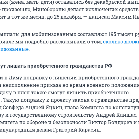
емья (жена, мать, дети) оставались без декабрьской вы
е произошло, Минобороны делает исключение: средств
т в тот же месяц, до 25 декабря, — написал Максим И
платы для мобилизованных составляют 195 тысяч ру
риале мы подробно рассказывали о том,
сколько дол
лизованные
.
ут лишать приобретенного гражданства РФ
и в Думу поправку о лишении приобретенного гражда
За неисполнение приказа во время военного положени
дачу в плен также смогут лишить приобретенного
. Такую поправку к проекту закона о гражданстве пр
 Совфеда Андрей Яцкин, глава Комитета по констит
ву и государственному строительству Андрей Клишас,
митета по обороне и безопасности Виктор Бондарев и 
ждународным делам Григорий Карасин.