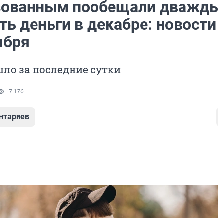
зованным пообещали дважд
ть деньги в декабре: новост
ября
ло за последние сутки
7 176
нтариев