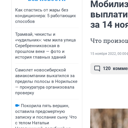
Мобили
Как спастись от жары без
выплати
кондиционера: 5 работающих
способов
за 14 но
Трамвай, чекисты и
Что произош
«чудильник»: чем жила улица
Серебренниковская в
прошлом веке — фото и
15 ноября 2022, 00:00
история главных зданий
120
комме
Самолет новосибирской
авиакомпании выкатился за
пределы полосы в Норильске
— прокуратура организовала
проверку
Покорила пять вершин,
оставила предсмертную
записку и послание сыну. Что
с телом Натальи