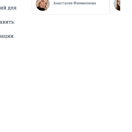
Анастасия Филимонова
ний для
авить:
зации.