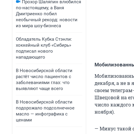
Прохор Шаляпин влюбился
по-настоящему, а Ваня
Дмитриенко побил
необычный рекорд: новости
из мира шоу-бизнеса
Обладатель Кубка Стэнли:
хоккейный клуб «Сибирь»
подписал нового
нападающего
Мобилизованны
В Новосибирской области
Мобилизованные
растёт число пациентов с
заболеваниями глаз: что
декабря, а не в
выявляют чаще всего
своем телеграм
Швецовой на его
В Новосибирской области
число каждого м
подорожало подсолнечное
ноября).
масло — инфографика с
ценами
— Минус такой 