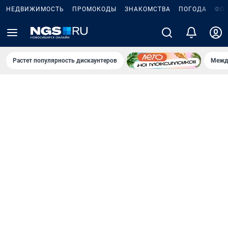
НЕДВИЖИМОСТЬ
ПРОМОКОДЫ
ЗНАКОМСТВА
ПОГОДА
ФО
Растет популярность дискаунтеров
Межд