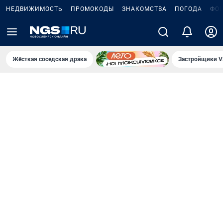
НЕДВИЖИМОСТЬ
ПРОМОКОДЫ
ЗНАКОМСТВА
ПОГОДА
ФО
Жёсткая соседская драка
Застройщики V