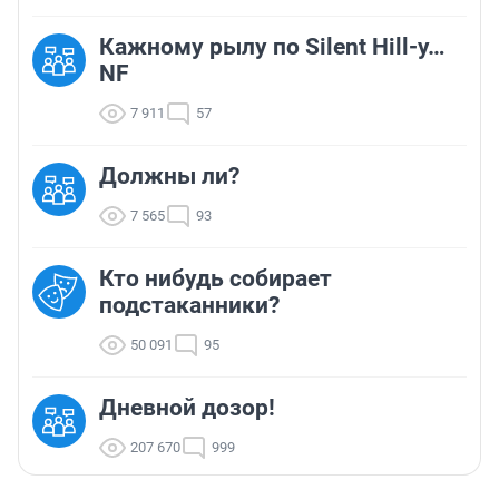
Кажному рылу по Silent Hill-у…
NF
7 911
57
Должны ли?
7 565
93
Кто нибудь собирает
подстаканники?
50 091
95
Дневной дозор!
207 670
999