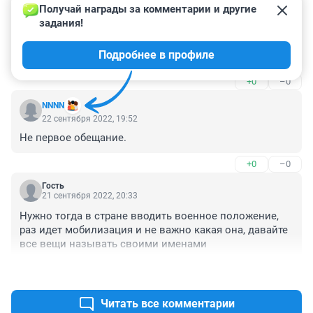
Получай награды за комментарии и другие 
Гость
28 сентября 2022, 03:28
задания!
Сын Пескова сказал что пойдет только если 
Подробнее в профиле
Владимир Владимирович лично попросит;)
+0
–0
NNNN
22 сентября 2022, 19:52
Не первое обещание.
+0
–0
Гость
21 сентября 2022, 20:33
Нужно тогда в стране вводить военное положение, 
раз идет мобилизация и не важно какая она, давайте 
все вещи называть своими именами
+4
–0
Читать все комментарии