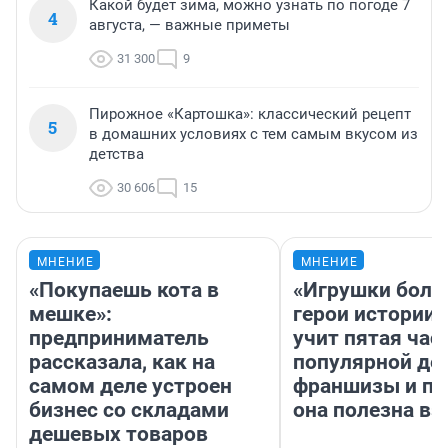
Какой будет зима, можно узнать по погоде 7
4
августа, — важные приметы
31 300
9
Пирожное «Картошка»: классический рецепт
5
в домашних условиях с тем самым вкусом из
детства
30 606
15
МНЕНИЕ
МНЕНИЕ
«Покупаешь кота в
«Игрушки боль
мешке»:
герои истории»
предприниматель
учит пятая час
рассказала, как на
популярной де
самом деле устроен
франшизы и п
бизнес со складами
она полезна в
дешевых товаров