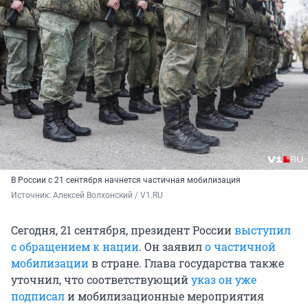
В России с 21 сентября начнется частичная мобилизация
Источник: 
Алексей Волхонский / V1.RU
Сегодня, 21 сентября, президент России
выступил
с обращением к нации
. Он заявил
о частичной
мобилизации
в стране. Глава государства также
уточнил, что соответствующий
указ он уже
подписал
и мобилизационные мероприятия