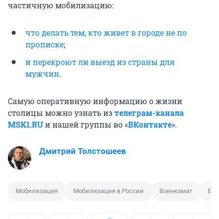
частичную мобилизацию:
что делать тем, кто живет в городе не по
прописке
;
и перекроют ли выезд из страны для
мужчин
.
Самую оперативную информацию о жизни
столицы можно узнать из
телеграм-канала
MSK1.RU
и нашей группы во «
ВКонтакте
».
Дмитрий Толстошеев
Мобилизация
Мобилизация в России
Военкомат
Евг