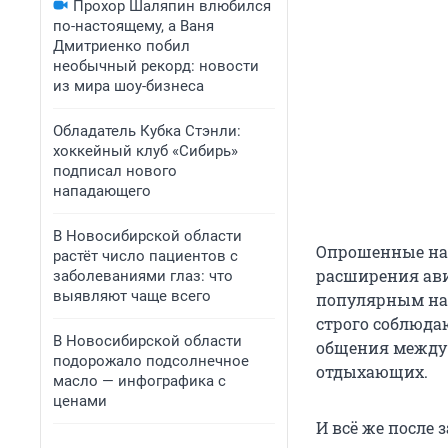
Прохор Шаляпин влюбился
по-настоящему, а Ваня
Дмитриенко побил
необычный рекорд: новости
из мира шоу-бизнеса
Обладатель Кубка Стэнли:
хоккейный клуб «Сибирь»
подписал нового
нападающего
В Новосибирской области
Опрошенные нам
растёт число пациентов с
расширения ави
заболеваниями глаз: что
выявляют чаще всего
популярным нап
строго соблюда
В Новосибирской области
общения между
подорожало подсолнечное
отдыхающих.
масло — инфографика с
ценами
И всё же после