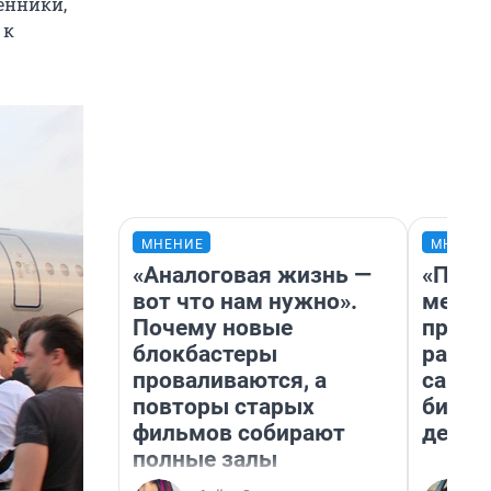
енники,
 к
МНЕНИЕ
МНЕНИ
«Аналоговая жизнь —
«Поку
вот что нам нужно».
мешке
Почему новые
предп
блокбастеры
расска
проваливаются, а
самом
повторы старых
бизне
фильмов собирают
дешев
полные залы