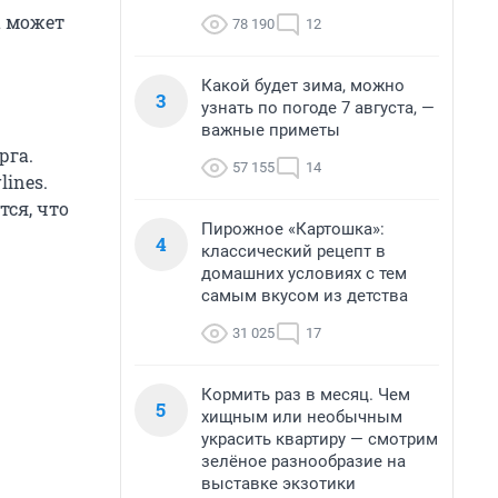
а может
78 190
12
Какой будет зима, можно
3
узнать по погоде 7 августа, —
важные приметы
рга.
57 155
14
ines.
тся, что
Пирожное «Картошка»:
4
классический рецепт в
домашних условиях с тем
самым вкусом из детства
31 025
17
Кормить раз в месяц. Чем
5
хищным или необычным
украсить квартиру — смотрим
зелёное разнообразие на
выставке экзотики