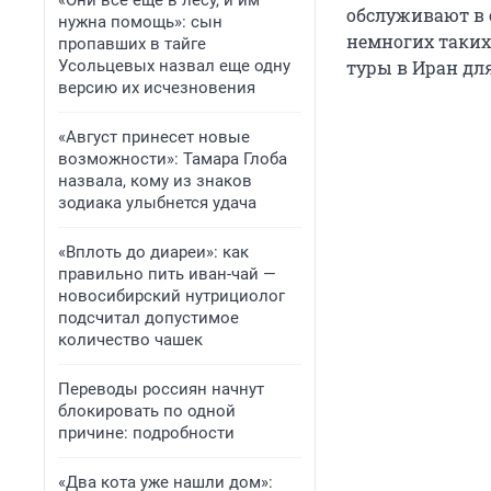
«Они всё еще в лесу, и им
обслуживают в 
нужна помощь»: сын
немногих таких 
пропавших в тайге
Усольцевых назвал еще одну
туры в Иран для
версию их исчезновения
«Август принесет новые
возможности»: Тамара Глоба
назвала, кому из знаков
зодиака улыбнется удача
«Вплоть до диареи»: как
правильно пить иван-чай —
новосибирский нутрициолог
подсчитал допустимое
количество чашек
Переводы россиян начнут
блокировать по одной
причине: подробности
«Два кота уже нашли дом»: