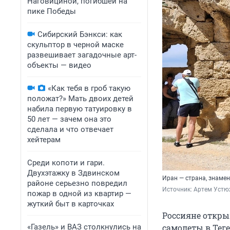
Наговициной, погибшей на
пике Победы
Сибирский Бэнкси: как
скульптор в черной маске
развешивает загадочные арт-
объекты — видео
«Как тебя в гроб такую
положат?» Мать двоих детей
набила первую татуировку в
50 лет — зачем она это
сделала и что отвечает
хейтерам
Среди копоти и гари.
Двухэтажку в Здвинском
Иран — страна, знаме
районе серьезно повредил
Источник: 
Артем Устю
пожар в одной из квартир —
жуткий быт в карточках
Россияне откры
«Газель» и ВАЗ столкнулись на
самолеты в Тег