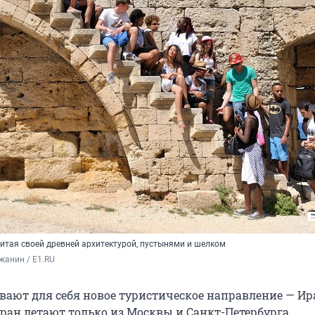
нитая своей древней архитектурой, пустынями и шелком
жанин / E1.RU
вают для себя новое туристическое направление — Ир
еран летают только из Москвы и Санкт-Петербурга.