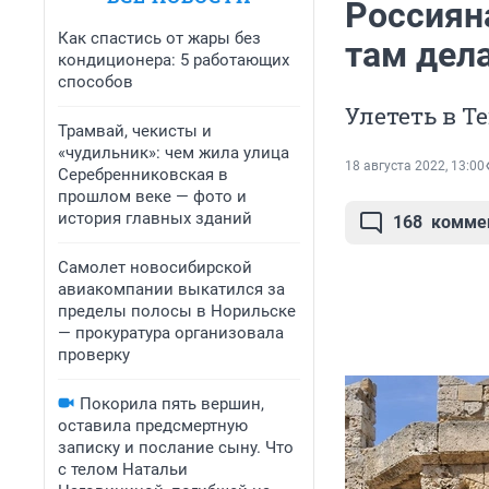
Россиян
Как спастись от жары без
там дел
кондиционера: 5 работающих
способов
Улететь в Т
Трамвай, чекисты и
«чудильник»: чем жила улица
18 августа 2022, 13:00
Серебренниковская в
прошлом веке — фото и
история главных зданий
168
комме
Самолет новосибирской
авиакомпании выкатился за
пределы полосы в Норильске
— прокуратура организовала
проверку
Покорила пять вершин,
оставила предсмертную
записку и послание сыну. Что
с телом Натальи