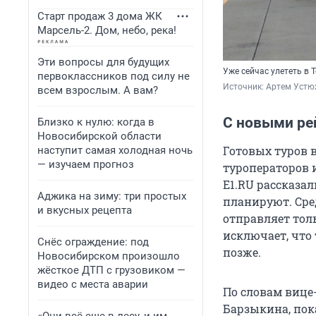
Старт продаж 3 дома ЖК
Марсель-2. Дом, небо, река!
Эти вопросы для будущих
Уже сейчас улететь в 
первоклассников под силу не
Источник: 
Артем Устю
всем взрослым. А вам?
С новыми ре
Близко к нулю: когда в
Новосибирской области
Готовых туров 
наступит самая холодная ночь
— изучаем прогноз
туроператоров их
E1.RU рассказал
Аджика на зиму: три простых
планируют. Сре
и вкусных рецепта
отправляет тол
исключает, что
Снёс ограждение: под
позже.
Новосибирском произошло
жёсткое ДТП с грузовиком —
видео с места аварии
По словам вице
Барзыкина, пок