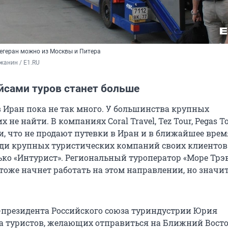
Тегеран можно из Москвы и Питера
жанин / E1.RU
йсами туров станет больше
в Иран пока не так много. У большинства крупных
 не найти. В компаниях Coral Travel, Tez Tour, Pegas To
и, что не продают путевки в Иран и в ближайшее врем
ди крупных туристических компаний своих клиентов
ько «Интурист». Региональный туроператор «Море Трэв
 тоже начнет работать на этом направлении, но значи
-президента Российского союза туриндустрии Юрия
а туристов, желающих отправиться на Ближний Восто