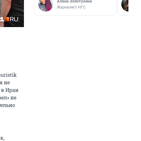
Алёна Золотухина
Журналист НГС
uristik
я не
 в Иран
ел» не
тельно
к,