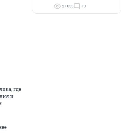
27 055
13
ика, где
ния и
х
нее