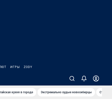
ЛЮТ
ИГРЫ
ZODY
тайская кухня в городе
Экстремально худые новосибирцы
Старт те