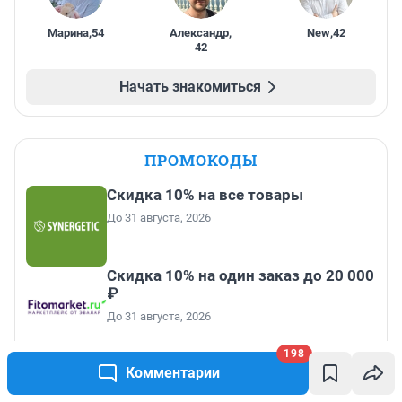
Марина
,
54
Александр
,
New
,
42
42
Начать знакомиться
ПРОМОКОДЫ
Скидка 10% на все товары
До 31 августа, 2026
Скидка 10% на один заказ до 20 000
₽
До 31 августа, 2026
Скидка 500 ₽ на первый заказ от
198
Комментарии
2000 ₽
До 31 августа, 2026