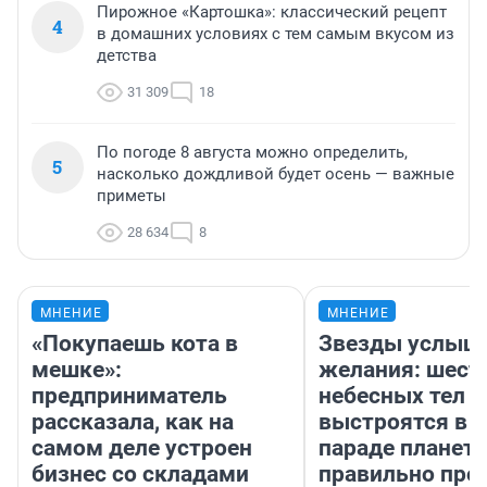
Пирожное «Картошка»: классический рецепт
4
в домашних условиях с тем самым вкусом из
детства
31 309
18
По погоде 8 августа можно определить,
5
насколько дождливой будет осень — важные
приметы
28 634
8
МНЕНИЕ
МНЕНИЕ
«Покупаешь кота в
Звезды услыш
мешке»:
желания: шест
предприниматель
небесных тел
рассказала, как на
выстроятся в 
самом деле устроен
параде планет 
бизнес со складами
правильно про