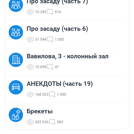
Про засаду (часть 7)
10 283
616
Про засаду (часть 6)
31 594
1 000
Вавилова, 3 - колонный зал
10 699
47
АНЕКДОТЫ (часть 19)
168 023
1 000
Брекеты
432 626
983