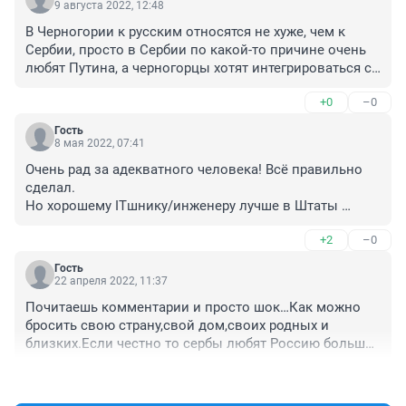
9 августа 2022, 12:48
В Черногории к русским относятся не хуже, чем к 
Сербии, просто в Сербии по какой-то причине очень 
любят Путина, а черногорцы хотят интегрироваться с 
Европой, но это все государственные вопросы, а про 
+0
–0
отношение черногорцев я на личном опыте знаю..
Гость
8 мая 2022, 07:41
Очень рад за адекватного человека! Всё правильно 
сделал.

Но хорошему ITшнику/инженеру лучше в Штаты 
конечно, на худой конец - в западную Европу, если 
+2
–0
есть возможность.
Гость
22 апреля 2022, 11:37
Почитаешь комментарии и просто шок…Как можно 
бросить свою страну,свой дом,своих родных и 
близких.Если честно то сербы любят Россию больше 
чем сами россияне
+0
–1