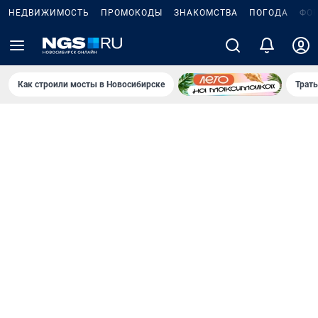
НЕДВИЖИМОСТЬ
ПРОМОКОДЫ
ЗНАКОМСТВА
ПОГОДА
ФО
Как строили мосты в Новосибирске
Траты